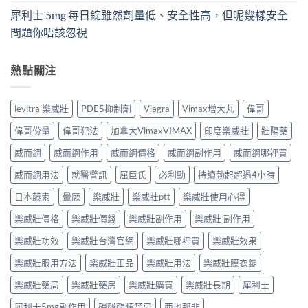
犀利士 5mg 每日錠雖然劑量低、安全性高，但呢幾樣安全
問題你唔該忽視
熱點關注
levitra 樂威壯
PDE5抑制劑
Viagra
Vimax增大丸
偉哥
偉哥份量
偉哥犯法
加拿大VimaxVIMAX
印度樂威壯
壯陽藥
威而鋼
威而鋼作用
威而鋼價格
威而鋼副作用
威而鋼哪裡買
威而鋼用法
就醫警訊
屈臣氏
必利勁
持續勃起超過4小時
日本藤素
暈厥
樂威壯
樂威壯ptt
樂威壯使用心得
樂威壯價格
樂威壯價錢
樂威壯副作用
樂威壯 副作用
樂威壯功效
樂威壯台灣官網
樂威壯哪裡買
樂威壯效果
樂威壯服用方法
樂威壯正品
樂威壯用法
樂威壯膜衣錠
樂威壯藥局
樂威壯藥房
樂威壯購買
樂威壯長期
犀利士
犀利士5mg副作用
硝酸酯類禁忌
西地那非