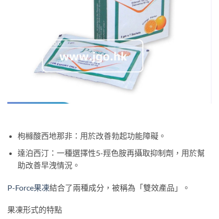
枸櫞酸西地那非：用於改善勃起功能障礙。
達泊西汀：一種選擇性5-羥色胺再攝取抑制劑，用於幫
助改善早洩情況。
P-Force果凍
結合了兩種成分，被稱為「雙效產品」。
果凍形式的特點