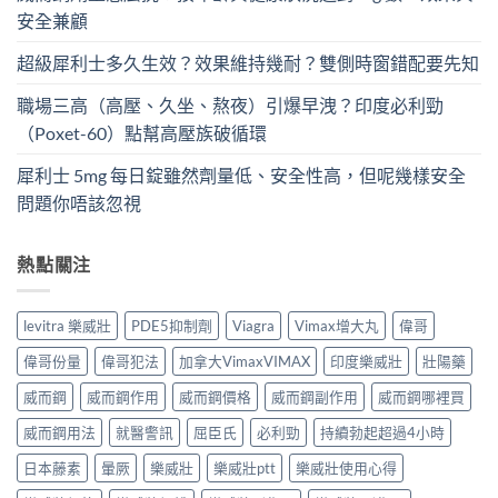
安全兼顧
超級犀利士多久生效？效果維持幾耐？雙側時窗錯配要先知
職場三高（高壓、久坐、熬夜）引爆早洩？印度必利勁
（Poxet-60）點幫高壓族破循環
犀利士 5mg 每日錠雖然劑量低、安全性高，但呢幾樣安全
問題你唔該忽視
熱點關注
levitra 樂威壯
PDE5抑制劑
Viagra
Vimax增大丸
偉哥
偉哥份量
偉哥犯法
加拿大VimaxVIMAX
印度樂威壯
壯陽藥
威而鋼
威而鋼作用
威而鋼價格
威而鋼副作用
威而鋼哪裡買
威而鋼用法
就醫警訊
屈臣氏
必利勁
持續勃起超過4小時
日本藤素
暈厥
樂威壯
樂威壯ptt
樂威壯使用心得