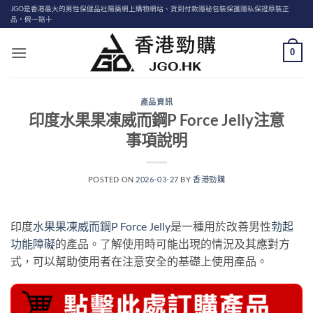
Skip
JGO是香港最大的男性保健品壯陽藥網上購物網站、貨到付款隱秘包裝保護隱私保證原裝正
品，假一賠十
to
content
0
產品資訊
印度水果果凍威而鋼P Force Jelly注意
事項說明
POSTED ON
2026-03-27
BY
香港勁購
印度
水果果凍威而鋼P Force Jelly
是一種用於改善男性
勃起
功能障礙
的產品。了解使用時可能出現的情況及其應對方
式，可以幫助使用者在注意安全的基礎上使用產品。