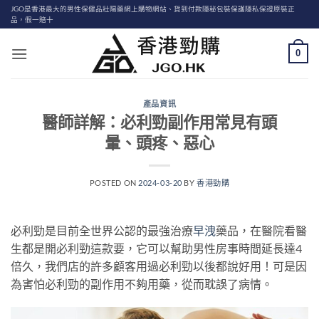
Skip
JGO是香港最大的男性保健品壯陽藥網上購物網站、貨到付款隱秘包裝保護隱私保證原裝正
品，假一賠十
to
content
0
產品資訊
醫師詳解：必利勁副作用常見有頭
暈、頭疼、惡心
POSTED ON
2024-03-20
BY
香港勁購
必利勁是目前全世界公認的最強治療
早洩
藥品，在醫院看醫
生都是開必利勁這款要，它可以幫助男性房事時間延長達4
倍久，我們店的許多顧客用過必利勁以後都說好用！可是因
為害怕必利勁的副作用不夠用藥，從而耽誤了病情。