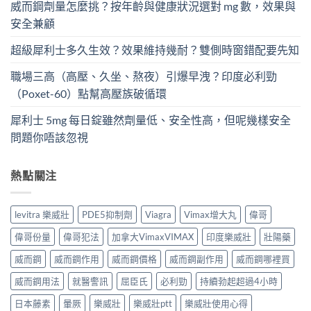
威而鋼劑量怎麼挑？按年齡與健康狀況選對 mg 數，效果與
安全兼顧
超級犀利士多久生效？效果維持幾耐？雙側時窗錯配要先知
職場三高（高壓、久坐、熬夜）引爆早洩？印度必利勁
（Poxet-60）點幫高壓族破循環
犀利士 5mg 每日錠雖然劑量低、安全性高，但呢幾樣安全
問題你唔該忽視
熱點關注
levitra 樂威壯
PDE5抑制劑
Viagra
Vimax增大丸
偉哥
偉哥份量
偉哥犯法
加拿大VimaxVIMAX
印度樂威壯
壯陽藥
威而鋼
威而鋼作用
威而鋼價格
威而鋼副作用
威而鋼哪裡買
威而鋼用法
就醫警訊
屈臣氏
必利勁
持續勃起超過4小時
日本藤素
暈厥
樂威壯
樂威壯ptt
樂威壯使用心得