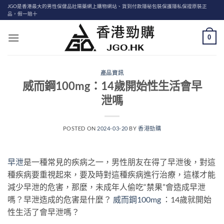
Skip
JGO是香港最大的男性保健品壯陽藥網上購物網站、貨到付款隱秘包裝保護隱私保證原裝正
品，假一賠十
to
content
0
產品資訊
威而鋼100mg：14歲開始性生活會早
泄嗎
POSTED ON
2024-03-20
BY
香港勁購
早泄
是一種常見的疾病之一，男性朋友在得了早泄後，對這
種疾病要重視起來，要及時對這種疾病進行治療，這樣才能
減少早泄的危害，那麼，未成年人偷吃“禁果”會造成早泄
嗎？早泄造成的危害是什麼？
威而鋼100mg
：14歲就開始
性生活了會早泄嗎？