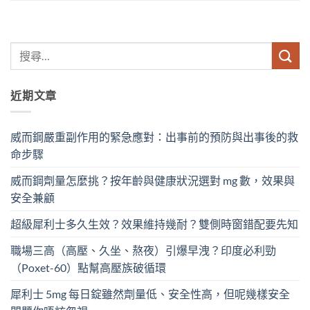
近期文章
威而鋼嚴重副作用的緊急應對：出事前的預防與出事後的救
命步驟
威而鋼劑量怎麼挑？按年齡與健康狀況選對 mg 數，效果與
安全兼顧
超級犀利士多久生效？效果維持幾耐？雙側時窗錯配要先知
職場三高（高壓、久坐、熬夜）引爆早洩？印度必利勁
（Poxet-60）點幫高壓族破循環
犀利士 5mg 每日錠雖然劑量低、安全性高，但呢幾樣安全