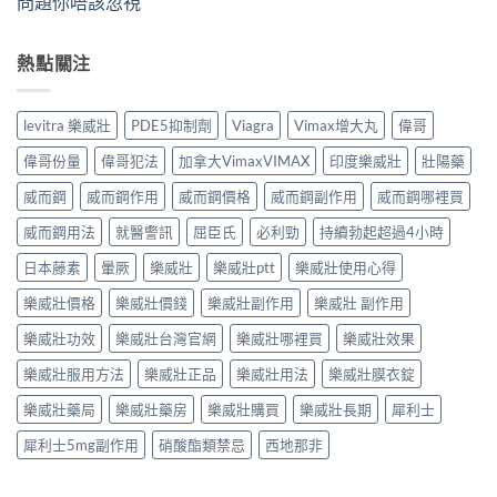
問題你唔該忽視
熱點關注
levitra 樂威壯
PDE5抑制劑
Viagra
Vimax增大丸
偉哥
偉哥份量
偉哥犯法
加拿大VimaxVIMAX
印度樂威壯
壯陽藥
威而鋼
威而鋼作用
威而鋼價格
威而鋼副作用
威而鋼哪裡買
威而鋼用法
就醫警訊
屈臣氏
必利勁
持續勃起超過4小時
日本藤素
暈厥
樂威壯
樂威壯ptt
樂威壯使用心得
樂威壯價格
樂威壯價錢
樂威壯副作用
樂威壯 副作用
樂威壯功效
樂威壯台灣官網
樂威壯哪裡買
樂威壯效果
樂威壯服用方法
樂威壯正品
樂威壯用法
樂威壯膜衣錠
樂威壯藥局
樂威壯藥房
樂威壯購買
樂威壯長期
犀利士
犀利士5mg副作用
硝酸酯類禁忌
西地那非