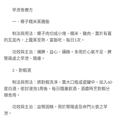
早泄食療方
一、椰子糯米蒸雞飯
制法與用法：椰子肉切成小塊，糯米、雞肉，置於有蓋
的瓦盅內，上籠蒸至熟，當飯吃，每日1次。
功效與主治：補脾，益心，攝精。多用於心氣不足、脾
腎兩虛之早泄、陽痿。
2、對蝦酒
制法與用法：將對蝦洗凈，置大口瓶或瓷罐中，加入60
度白酒，密封浸泡1周後，每日隨量飲酒，酒盡時烹對蝦分
頓食用。
功效與主治：益腎固精。用於腎陽虛及命門火衰之早
泄。