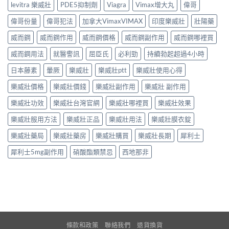
levitra 樂威壯
PDE5抑制劑
Viagra
Vimax增大丸
偉哥
偉哥份量
偉哥犯法
加拿大VimaxVIMAX
印度樂威壯
壯陽藥
威而鋼
威而鋼作用
威而鋼價格
威而鋼副作用
威而鋼哪裡買
威而鋼用法
就醫警訊
屈臣氏
必利勁
持續勃起超過4小時
日本藤素
暈厥
樂威壯
樂威壯ptt
樂威壯使用心得
樂威壯價格
樂威壯價錢
樂威壯副作用
樂威壯 副作用
樂威壯功效
樂威壯台灣官網
樂威壯哪裡買
樂威壯效果
樂威壯服用方法
樂威壯正品
樂威壯用法
樂威壯膜衣錠
樂威壯藥局
樂威壯藥房
樂威壯購買
樂威壯長期
犀利士
犀利士5mg副作用
硝酸酯類禁忌
西地那非
條款和政策
聯絡我們
退貨換貨