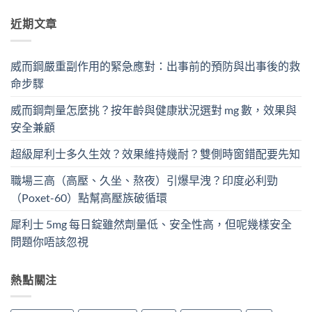
近期文章
威而鋼嚴重副作用的緊急應對：出事前的預防與出事後的救
命步驟
威而鋼劑量怎麼挑？按年齡與健康狀況選對 mg 數，效果與
安全兼顧
超級犀利士多久生效？效果維持幾耐？雙側時窗錯配要先知
職場三高（高壓、久坐、熬夜）引爆早洩？印度必利勁
（Poxet-60）點幫高壓族破循環
犀利士 5mg 每日錠雖然劑量低、安全性高，但呢幾樣安全
問題你唔該忽視
熱點關注