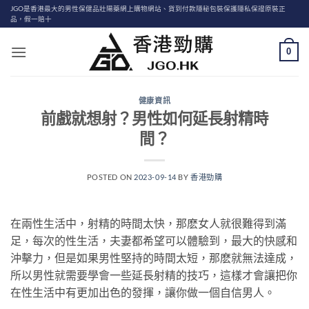
Skip
JGO是香港最大的男性保健品壯陽藥網上購物網站、貨到付款隱秘包裝保護隱私保證原裝正
品，假一賠十
to
content
0
健康資訊
前戲就想射？男性如何延長射精時
間？
POSTED ON
2023-09-14
BY
香港勁購
在兩性生活中，射精的時間太快，那麽女人就很難得到滿
足，每次的性生活，夫妻都希望可以體驗到，最大的快感和
沖擊力，但是如果男性堅持的時間太短，那麽就無法達成，
所以男性就需要學會一些延長射精的技巧，這樣才會讓把你
在性生活中有更加出色的發揮，讓你做一個自信男人。