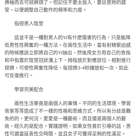
佛袖而去可就麻煩了。但記住不要太投入，要註意她的感
受，以便調整自己動作的頻率和力度。
指捏男人陰莖
這並不是一種對男人的YJ有什麽傷害的行為，只是能降
低男性性興奮的一種方法。在兩性生活中，當有射精緊迫感
的時候應該立即將自己的YJ抽出，然後用女方用自己的食指
和中指置於陰莖冠狀溝上下，拇指放於對應部位，相對進行
捏擠，可使性興奮性降低，每捏擠3-4秒鐘放松一次，如此
可反復進行。
學習完美配合
兩性生活畢竟是兩個人的事情，不同的生活環境、學習
背景等等造成了不一樣的性格和思維方式，所以有分歧是難
免的的。更何況，愛愛是一種藝術，而且還是兩個人的藝
術，經久的是配合。實踐證明，如果女性善於引導的話，男
性可適當延長性交時間，並且女子可獲得足夠的性滿足。