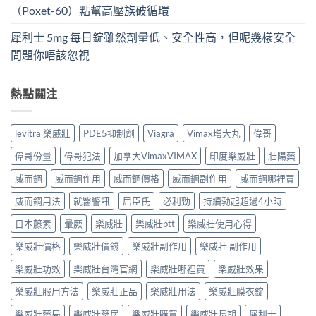
（Poxet-60）點幫高壓族破循環
犀利士 5mg 每日錠雖然劑量低、安全性高，但呢幾樣安全
問題你唔該忽視
熱點關注
levitra 樂威壯
PDE5抑制劑
Viagra
Vimax增大丸
偉哥
偉哥份量
偉哥犯法
加拿大VimaxVIMAX
印度樂威壯
壯陽藥
威而鋼
威而鋼作用
威而鋼價格
威而鋼副作用
威而鋼哪裡買
威而鋼用法
就醫警訊
屈臣氏
必利勁
持續勃起超過4小時
日本藤素
暈厥
樂威壯
樂威壯ptt
樂威壯使用心得
樂威壯價格
樂威壯價錢
樂威壯副作用
樂威壯 副作用
樂威壯功效
樂威壯台灣官網
樂威壯哪裡買
樂威壯效果
樂威壯服用方法
樂威壯正品
樂威壯用法
樂威壯膜衣錠
樂威壯藥局
樂威壯藥房
樂威壯購買
樂威壯長期
犀利士