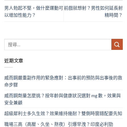
男人勃起不堅，做什麼運動可
前戲就想射？男性如何延長射
以增加性能力？
精時間？
近期文章
威而鋼嚴重副作用的緊急應對：出事前的預防與出事後的救
命步驟
威而鋼劑量怎麼挑？按年齡與健康狀況選對 mg 數，效果與
安全兼顧
超級犀利士多久生效？效果維持幾耐？雙側時窗錯配要先知
職場三高（高壓、久坐、熬夜）引爆早洩？印度必利勁