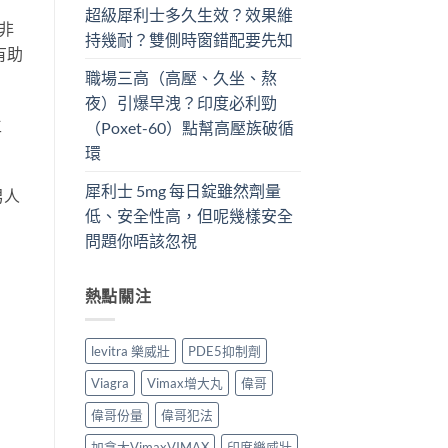
超級犀利士多久生效？效果維
拉非
持幾耐？雙側時窗錯配要先知
有助
職場三高（高壓、久坐、熬
夜）引爆早洩？印度必利勁
生
（Poxet-60）點幫高壓族破循
環
犀利士 5mg 每日錠雖然劑量
男人
低、安全性高，但呢幾樣安全
問題你唔該忽視
熱點關注
levitra 樂威壯
PDE5抑制劑
Viagra
Vimax增大丸
偉哥
偉哥份量
偉哥犯法
加拿大VimaxVIMAX
印度樂威壯