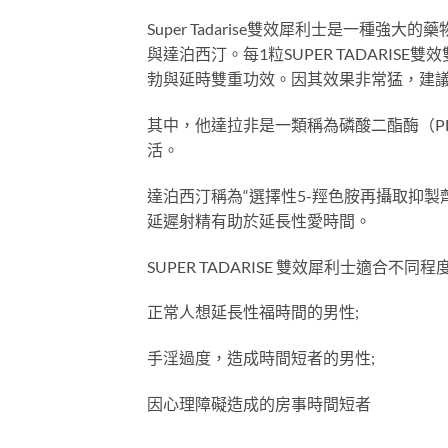
Super Tadarise雙效犀利士是一種強大的
與達泊西汀。每1粒SUPER TADARISE
勃與延時雙重功效。因其效果非常猛，建議
其中，他達拉非是一類稱為磷酸二酯酶（P
活。
達泊西汀稱為“選擇性5-羥色胺再攝取抑製劑
延遲射精有助於延長性愛時間。
SUPER TADARISE 雙效犀利士適合不同
正常人想延長性福時間的男性;
手淫過度，造成時間短者的男性;
因心理障礙造成的房事時間短者