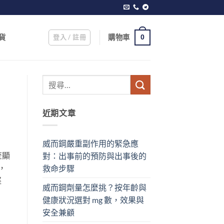
登入 / 註冊
購物車
貨
0
近期文章
威而鋼嚴重副作用的緊急應
查顯
對：出事前的預防與出事後的
，
救命步驟
堅
威而鋼劑量怎麼挑？按年齡與
健康狀況選對 mg 數，效果與
安全兼顧