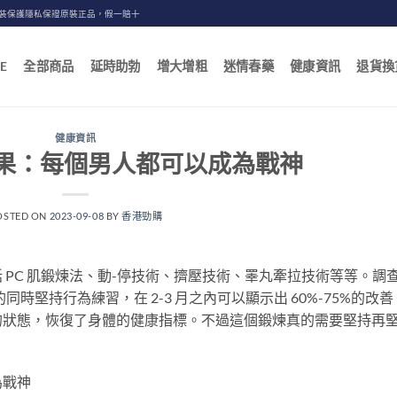
包裝保護隱私保證原裝正品，假一賠十
E
全部商品
延時助勃
增大增粗
迷情春藥
健康資訊
退貨換
健康資訊
果：每個男人都可以成為戰神
OSTED ON
2023-09-08
BY
香港勁購
 PC 肌鍛煉法、動-停技術、擠壓技術、睪丸牽拉技術等等。調
士 的同時堅持行為練習，在 2-3 月之內可以顯示出 60%-75%的改善
的狀態，恢復了身體的健康指標。不過這個鍛煉真的需要堅持再
為戰神