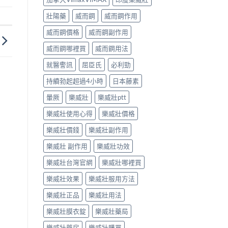
壯陽藥
威而鋼
威而鋼作用
威而鋼價格
威而鋼副作用
威而鋼哪裡買
威而鋼用法
就醫警訊
屈臣氏
必利勁
持續勃起超過4小時
日本藤素
暈厥
樂威壯
樂威壯ptt
樂威壯使用心得
樂威壯價格
樂威壯價錢
樂威壯副作用
樂威壯 副作用
樂威壯功效
樂威壯台灣官網
樂威壯哪裡買
樂威壯效果
樂威壯服用方法
樂威壯正品
樂威壯用法
樂威壯膜衣錠
樂威壯藥局
樂威壯藥房
樂威壯購買