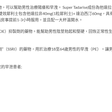
藥物，可以幫助男性治療陽痿和早洩。 Super Tadarise成份為他達
雙效雙效犀利士包含他達拉非40mg(1粒犀利士)+ 達泊西汀60mg，具
房事提前1-3小時服用，並且配一大杯溫開水。
DE）抑製劑的藥物。能幫助男性陰莖勃起和堅硬，回恢正常性
”（SSRI）的藥物，用於治療18至64歲男性的早洩（PE）。讓
程度的早泄患者;