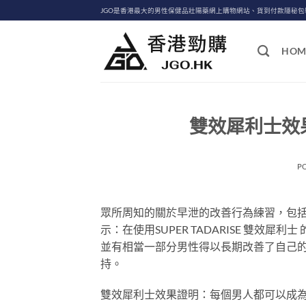
Skip
JGO是香港最大的男性保健品壯陽藥網上購物網站、貨到付款隱秘
to
content
HOM
雙效犀利士效
P
眾所周知的關於早泄的改善行為練習，包括
示：在使用SUPER TADARISE 雙效犀利
並有相當一部分男性得以長期改善了自己
持。
雙效犀利士效果證明：每個男人都可以成