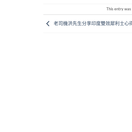
This entry was
老司機洪先生分享印度雙效犀利士心