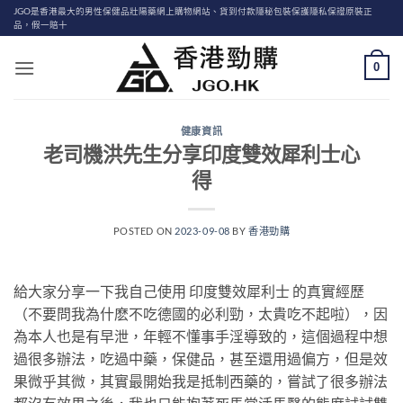
Skip
JGO是香港最大的男性保健品壯陽藥網上購物網站、貨到付款隱秘包裝保護隱私保證原裝正
品，假一賠十
to
content
0
健康資訊
老司機洪先生分享印度雙效犀利士心
得
POSTED ON
2023-09-08
BY
香港勁購
給大家分享一下我自己使用 印度雙效犀利士 的真實經歷
（不要問我為什麽不吃德國的必利勁，太貴吃不起啦），因
為本人也是有早泄，年輕不懂事手淫導致的，這個過程中想
過很多辦法，吃過中藥，保健品，甚至還用過偏方，但是效
果微乎其微，其實最開始我是抵制西藥的，嘗試了很多辦法