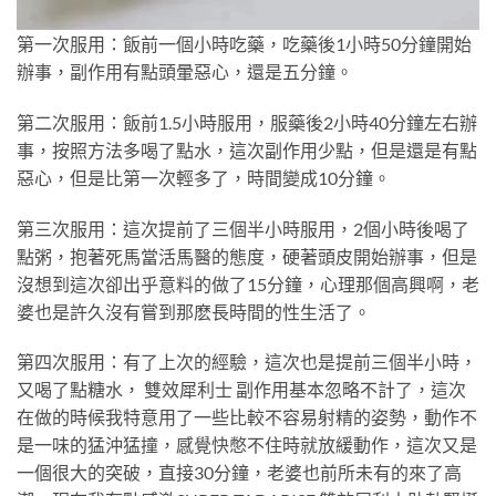
第一次服用：飯前一個小時吃藥，吃藥後1小時50分鐘開始
辦事，副作用有點頭暈惡心，還是五分鐘。
第二次服用：飯前1.5小時服用，服藥後2小時40分鐘左右辦
事，按照方法多喝了點水，這次副作用少點，但是還是有點
惡心，但是比第一次輕多了，時間變成10分鐘。
第三次服用：這次提前了三個半小時服用，2個小時後喝了
點粥，抱著死馬當活馬醫的態度，硬著頭皮開始辦事，但是
沒想到這次卻出乎意料的做了15分鐘，心理那個高興啊，老
婆也是許久沒有嘗到那麽長時間的性生活了。
第四次服用：有了上次的經驗，這次也是提前三個半小時，
又喝了點糖水， 雙效犀利士 副作用基本忽略不計了，這次
在做的時候我特意用了一些比較不容易射精的姿勢，動作不
是一味的猛沖猛撞，感覺快憋不住時就放緩動作，這次又是
一個很大的突破，直接30分鐘，老婆也前所未有的來了高