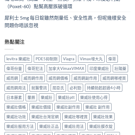
（Poxet-60）點幫高壓族破循環
犀利士 5mg 每日錠雖然劑量低、安全性高，但呢幾樣安全
問題你唔該忽視
熱點關注
levitra 樂威壯
PDE5抑制劑
Viagra
Vimax增大丸
偉哥
偉哥份量
偉哥犯法
加拿大VimaxVIMAX
印度樂威壯
壯陽藥
威而鋼
威而鋼作用
威而鋼價格
威而鋼副作用
威而鋼哪裡買
威而鋼用法
就醫警訊
屈臣氏
必利勁
持續勃起超過4小時
日本藤素
暈厥
樂威壯
樂威壯ptt
樂威壯使用心得
樂威壯價格
樂威壯價錢
樂威壯副作用
樂威壯 副作用
樂威壯功效
樂威壯台灣官網
樂威壯哪裡買
樂威壯效果
樂威壯服用方法
樂威壯正品
樂威壯用法
樂威壯膜衣錠