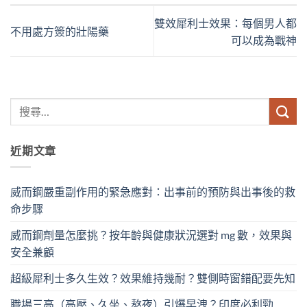
雙效犀利士效果：每個男人都
不用處方簽的壯陽藥
可以成為戰神
近期文章
威而鋼嚴重副作用的緊急應對：出事前的預防與出事後的救
命步驟
威而鋼劑量怎麼挑？按年齡與健康狀況選對 mg 數，效果與
安全兼顧
超級犀利士多久生效？效果維持幾耐？雙側時窗錯配要先知
職場三高（高壓、久坐、熬夜）引爆早洩？印度必利勁