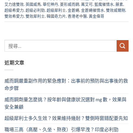
艾力達雙效
,
英國威馬
,
華佗神丹
,
菱形威而鋼
,
萬艾可
,
藍魔催情水
,
藤素
,
超級希愛力
,
超級必利勁
,
超級犀利士
,
金蒼蠅
,
金蒼蠅催情水
,
雙效威爾剛
,
雙效希愛力
,
雙效犀利士
,
韓國奇力片
,
香港老中醫
,
黃金偉哥
近期文章
威而鋼嚴重副作用的緊急應對：出事前的預防與出事後的救
命步驟
威而鋼劑量怎麼挑？按年齡與健康狀況選對 mg 數，效果與
安全兼顧
超級犀利士多久生效？效果維持幾耐？雙側時窗錯配要先知
職場三高（高壓、久坐、熬夜）引爆早洩？印度必利勁