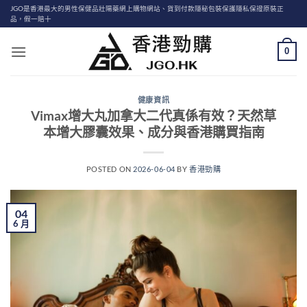
Skip
JGO是香港最大的男性保健品壯陽藥網上購物網站、貨到付款隱秘包裝保護隱私保證原裝正
品，假一賠十
to
content
0
健康資訊
Vimax增大丸加拿大二代真係有效？天然草
本增大膠囊效果、成分與香港購買指南
POSTED ON
2026-06-04
BY
香港勁購
04
6 月