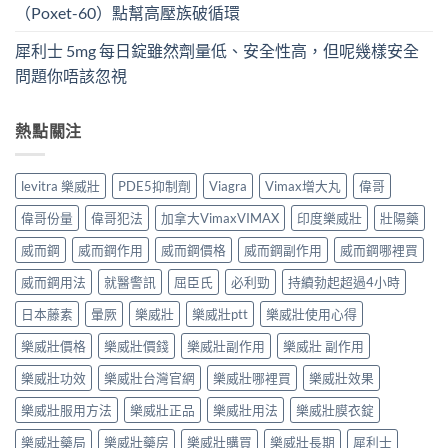
（Poxet-60）點幫高壓族破循環
犀利士 5mg 每日錠雖然劑量低、安全性高，但呢幾樣安全
問題你唔該忽視
熱點關注
levitra 樂威壯
PDE5抑制劑
Viagra
Vimax增大丸
偉哥
偉哥份量
偉哥犯法
加拿大VimaxVIMAX
印度樂威壯
壯陽藥
威而鋼
威而鋼作用
威而鋼價格
威而鋼副作用
威而鋼哪裡買
威而鋼用法
就醫警訊
屈臣氏
必利勁
持續勃起超過4小時
日本藤素
暈厥
樂威壯
樂威壯ptt
樂威壯使用心得
樂威壯價格
樂威壯價錢
樂威壯副作用
樂威壯 副作用
樂威壯功效
樂威壯台灣官網
樂威壯哪裡買
樂威壯效果
樂威壯服用方法
樂威壯正品
樂威壯用法
樂威壯膜衣錠
樂威壯藥局
樂威壯藥房
樂威壯購買
樂威壯長期
犀利士