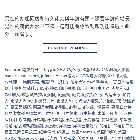
男性的勃起硬度和持久能力與年齡有關。隨著年齡的增長，
男性的荷爾蒙水平下降，這可能會導致勃起功能障礙。此
外，血管 […]
CONTINUE READING
→
Posted in
健康資訊
|
Tagged
2H2D持久液
,
B糖
,
GOODMAN增大膠囊
,
hamerhamer candy
,
p-force
,
Vimax增大丸
,
VVK增大膠囊
,
XXL增大膏
,
一
想就硬
,
一炮到天亮
,
保羅V8
,
倍耐力
,
加拿大VimaxVIMAX
,
卡宴日本性奮
劑
,
卡瑪格樂威壯
,
印度必利勁
,
印度果凍
,
印度神油日本黑豹
,
奧地利xxl
XXL增大增粗
,
威格拉
,
威爾剛
,
威而鋼
,
威馬
,
威馬持久液
,
宮廷玉液
,
希愛
力
,
希愛力20mg 超級艾力達
,
希愛力5mg
,
希愛力雙效片
,
彌漫之夜
,
德國必
邦
,
德國黑螞蟻
,
德國黑金剛
,
必利勁
,
必利吉
,
必力勁
,
悍馬糖
,
惡魔丘比特
,
日本淑女剋星精華素
,
日本神油
,
日本藤素
,
日本騰素
,
東革阿裏咖啡
,
水果
威爾剛
,
永春糖
,
汗馬糖
,
汗馬紅糖
,
汗馬金糖
,
汗馬黑糖
,
泰坦凝膠
,
泰坦凝
膠加強版
,
液態威而鋼
,
漢馬糖
,
犀利士
,
犀利士雙效片
,
的確勁
,
的確勁二代
,
第五元素日韓虎王
,
紅金偉哥
,
綠騎士
,
美國maxman
,
美國VigRX
,
美國
VigRX Pluswenick man增大丸
,
美國威樂
,
美國黑金
,
老中醫
,
耐士男用噴劑
,