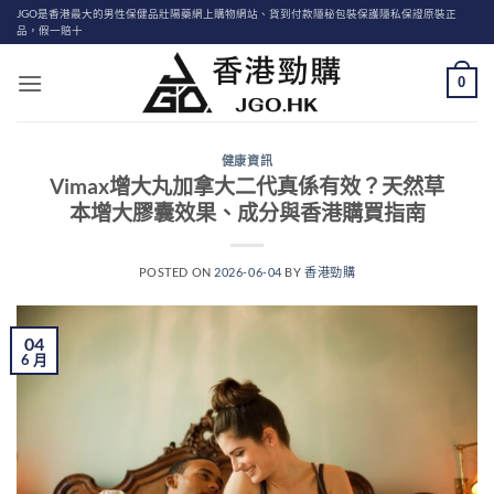
Skip
JGO是香港最大的男性保健品壯陽藥網上購物網站、貨到付款隱秘包裝保護隱私保證原裝正
品，假一賠十
to
content
0
健康資訊
Vimax增大丸加拿大二代真係有效？天然草
本增大膠囊效果、成分與香港購買指南
POSTED ON
2026-06-04
BY
香港勁購
04
6 月