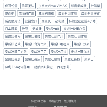
偉哥份量
偉哥犯法
加拿大VimaxVIMAX
印度樂威壯
壯陽藥
威而鋼
威而鋼作用
威而鋼價格
威而鋼副作用
威而鋼哪裡買
威而鋼用法
就醫警訊
屈臣氏
必利勁
持續勃起超過4小時
日本藤素
暈厥
樂威壯
樂威壯ptt
樂威壯使用心得
樂威壯價格
樂威壯價錢
樂威壯副作用
樂威壯 副作用
樂威壯功效
樂威壯台灣官網
樂威壯哪裡買
樂威壯效果
樂威壯服用方法
樂威壯正品
樂威壯用法
樂威壯膜衣錠
樂威壯藥局
樂威壯藥房
樂威壯購買
樂威壯長期
犀利士
犀利士5mg副作用
硝酸酯類禁忌
西地那非
條款和政策
聯絡我們
退貨換貨