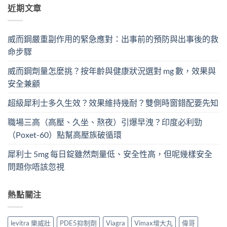
近期文章
威而鋼嚴重副作用的緊急應對：出事前的預防與出事後的救
命步驟
威而鋼劑量怎麼挑？按年齡與健康狀況選對 mg 數，效果與
安全兼顧
超級犀利士多久生效？效果維持幾耐？雙側時窗錯配要先知
職場三高（高壓、久坐、熬夜）引爆早洩？印度必利勁
（Poxet-60）點幫高壓族破循環
犀利士 5mg 每日錠雖然劑量低、安全性高，但呢幾樣安全
問題你唔該忽視
熱點關注
levitra 樂威壯
PDE5抑制劑
Viagra
Vimax增大丸
偉哥