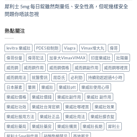
犀利士 5mg 每日錠雖然劑量低、安全性高，但呢幾樣安全
問題你唔該忽視
熱點關注
levitra 樂威壯
PDE5抑制劑
Viagra
Vimax增大丸
偉哥
偉哥份量
偉哥犯法
加拿大VimaxVIMAX
印度樂威壯
壯陽藥
威而鋼
威而鋼作用
威而鋼價格
威而鋼副作用
威而鋼哪裡買
威而鋼用法
就醫警訊
屈臣氏
必利勁
持續勃起超過4小時
日本藤素
暈厥
樂威壯
樂威壯ptt
樂威壯使用心得
樂威壯價格
樂威壯價錢
樂威壯副作用
樂威壯 副作用
樂威壯功效
樂威壯台灣官網
樂威壯哪裡買
樂威壯效果
樂威壯服用方法
樂威壯正品
樂威壯用法
樂威壯膜衣錠
樂威壯藥局
樂威壯藥房
樂威壯購買
樂威壯長期
犀利士
犀利士5mg副作用
硝酸酯類禁忌
西地那非