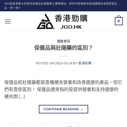
Skip
JGO是香港最大的男性保健品壯陽藥網上購物網站、貨到付款隱秘包裝保護隱私保證原裝正
品，假一賠十
to
content
0
健康資訊
保健品與壯陽藥的區別？
POSTED ON
2023-03-24
BY
香港勁購
保健品和壯陽藥都是壹種補充營養和改善健康的產品，但它
們有壹些區別。 保健品通常指的是提供營養和支持健康的
補充劑 […]
CONTINUE READING
→