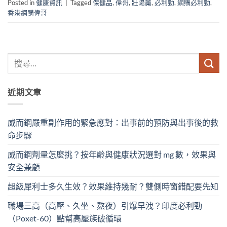
Posted in
健康資訊
|
Tagged
保健品
,
偉哥
,
壯陽藥
,
必利勁
,
網購必利勁
,
香港網購偉哥
近期文章
威而鋼嚴重副作用的緊急應對：出事前的預防與出事後的救
命步驟
威而鋼劑量怎麼挑？按年齡與健康狀況選對 mg 數，效果與
安全兼顧
超級犀利士多久生效？效果維持幾耐？雙側時窗錯配要先知
職場三高（高壓、久坐、熬夜）引爆早洩？印度必利勁
（Poxet-60）點幫高壓族破循環