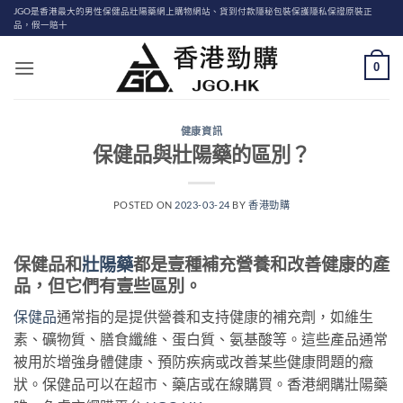
Skip
JGO是香港最大的男性保健品壯陽藥網上購物網站、貨到付款隱秘包裝保護隱私保證原裝正
品，假一賠十
to
content
0
健康資訊
保健品與壯陽藥的區別？
POSTED ON
2023-03-24
BY
香港勁購
保健品和
壯陽藥
都是壹種補充營養和改善健康的產
品，但它們有壹些區別。
保健品
通常指的是提供營養和支持健康的補充劑，如維生
素、礦物質、膳食纖維、蛋白質、氨基酸等。這些產品通常
被用於增強身體健康、預防疾病或改善某些健康問題的癥
狀。保健品可以在超市、藥店或在線購買。香港網購壯陽藥