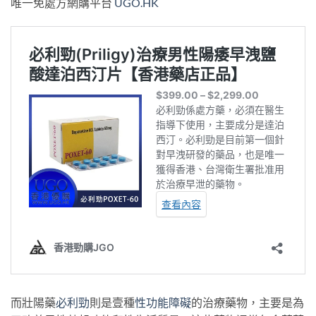
唯一免處方網購平台
UGO.HK
而壯陽藥
必利勁
則是壹種
性功能障礙
的治療藥物，主要是為