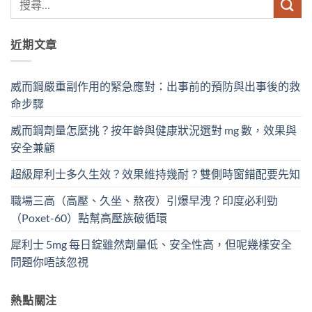
近期文章
威而鋼嚴重副作用的緊急應對：出事前的預防與出事後的救
命步驟
威而鋼劑量怎麼挑？按年齡與健康狀況選對 mg 數，效果與
安全兼顧
超級犀利士多久生效？效果維持幾耐？雙側時窗錯配要先知
職場三高（高壓、久坐、熬夜）引爆早洩？印度必利勁
（Poxet-60）點幫高壓族破循環
犀利士 5mg 每日錠雖然劑量低、安全性高，但呢幾樣安全
問題你唔該忽視
熱點關注