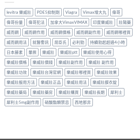
levitra 樂威壯
PDE5抑制劑
Viagra
Vimax增大丸
偉哥
偉哥份量
偉哥犯法
加拿大VimaxVIMAX
印度樂威壯
壯陽藥
威而鋼
威而鋼作用
威而鋼價格
威而鋼副作用
威而鋼哪裡買
威而鋼用法
就醫警訊
屈臣氏
必利勁
持續勃起超過4小時
日本藤素
暈厥
樂威壯
樂威壯ptt
樂威壯使用心得
樂威壯價格
樂威壯價錢
樂威壯副作用
樂威壯 副作用
樂威壯功效
樂威壯台灣官網
樂威壯哪裡買
樂威壯效果
樂威壯服用方法
樂威壯正品
樂威壯用法
樂威壯膜衣錠
樂威壯藥局
樂威壯藥房
樂威壯購買
樂威壯長期
犀利士
犀利士5mg副作用
硝酸酯類禁忌
西地那非