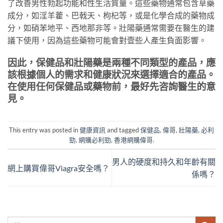
了改善男性勃起功能和性生活質量。這些藥物通常包含草藥
成分，如淫羊藿、巴戟天、枸杞等，或是化學合成的藥物成
分，如硝苯地平、西地那非等。壯陽藥通常需要在醫生的建
議下使用，因為這些藥物可能會對壹些人產生負面影響。
因此，保健品和壯陽藥是兩種不同類型的產品，應
該根據個人的需求和健康狀況來選擇適合的產品。
在使用任何保健品或藥物前，最好先咨詢醫生的意
見。
This entry was posted in
健康資訊
and tagged
保健品
,
偉哥
,
壯陽藥
,
必利
勁
,
網購必利勁
,
香港網購偉哥
.
男人的硬度和持久和年齡有關
網上購買偉哥Viagra安全嗎？
係嗎？