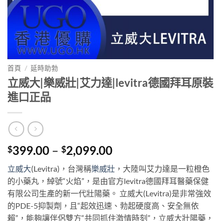
首頁
/
延時助勃
立威大|樂威壯|艾力達|levitra德國拜耳原裝
進口正品
Price
399.00
–
2,099.00
$
$
range:
立威大
(Levitra)，台灣稱
樂威壯
，大陸叫艾力達是一粒橙色
$399.00
的小藥丸，綽號“火焰”，是由官方levitra德國拜耳醫藥保健
through
有限公司生產的新一代壯陽藥。 立威大(Levitra)是非常強效
$2,099.00
的PDE-5抑製劑，且“起效迅速、勃起硬度高、安全無依
賴”，能夠讓伴侶雙方“共同抓住激情時刻”，立威大壯陽藥，