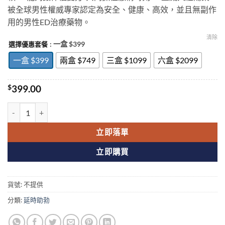
被全球男性權威專家認定為安全、健康、高效，並且無副作
用的男性ED治療藥物。
清除
: 一盒 $399
選擇優惠套餐
一盒 $399
兩盒 $749
三盒 $1099
六盒 $2099
$
399.00
立威大|樂威壯|艾力達|levitra德國拜耳原裝進口正品 數量
立即落單
立即購買
貨號:
不提供
分類:
延時助勃