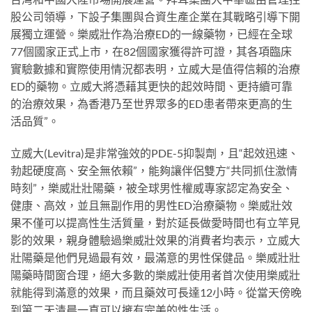
股公司領導，下設子集團與合資生產企業在其戰略引導下開
展獨立運營。樂威壯作為治療ED的一線藥物，已經在全球
77個國家正式上市，在82個國家獲得許可證，其各項臨床
實驗數據和實際使用情況都表明，立威大是值得信賴的治療
ED的藥物。立威大將憑藉其更快的起效時間、更持續可靠
的治療效果，為香港乃至世界眾多的ED患者帶來更高的生
活品質”。
立威大(Levitra)是非常強效的PDE-5抑製劑，且“起效迅速、
勃起硬度高、安全無依賴”，能夠讓伴侶雙方“共同抓住激情
時刻”，樂威壯壯陽藥，被全球男性權威專家認定為安全、
健康、高效，並且無副作用的男性ED治療藥物。樂威壯效
果不僅可以提高性生活質量，對於延長做愛時間也有立竿見
影的效果，親身體驗過樂威壯效果的消費者均表示，立威大
壯陽藥是他們見過最有效，最滿意的男性保健品。樂威壯壯
陽藥時間窗合理，絕大多數的樂威壯使用者首次使用樂威壯
就能得到滿意的效果，而且藥效可長達12小時。從當天傍晚
到第二天清晨一直可以擁有完美的性生活。