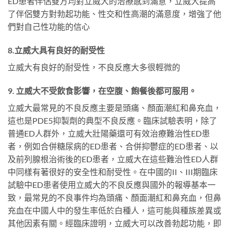
ED患者伴侶雙方均對立威大的治療感到滿意，立威大提高
了伴侶雙方對勃起功能、性交和性高潮的滿意度，增強了他
們對自己性功能的信心
8.立威大具有良好的耐受性
立威大有良好的耐受性，不良反應大多很輕微的
9. 立威大不受飲食影響，在空腹、飽餐後都可服用。
立威大最常見的不良反應主要是頭痛、顏面潮紅和鼻充血，
這也是PDE5抑製劑的典型不良反應。臨床試驗表明，除了
普通ED人群外，立威大壯陽藥還可有效治療難治性ED患
者，例如合併糖尿病的ED患者、合併抑鬱症的ED患者、以
及前列腺根治術後的ED患者，立威大在這些難治性ED人群
中同樣有著很好的安全性和耐受性。在中國的II、III期臨床
試驗中ED患者使用立威大的不良反應與國外的報導基本一
致，最常見的不良事件均為頭痛、顏面潮紅和鼻充血，但鼻
充血在中國人中的發生率低於白種人，這可能與種族差異或
其他因素有關。經臨床證明，立威大可以改善勃起功能，即