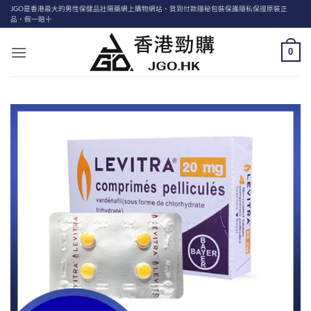
Skip
JGO是香港最大的男性保健品壯陽藥網上購物網站、貨到付款隱秘包裝保護隱私保證原裝正
品，假一賠十
to
content
0