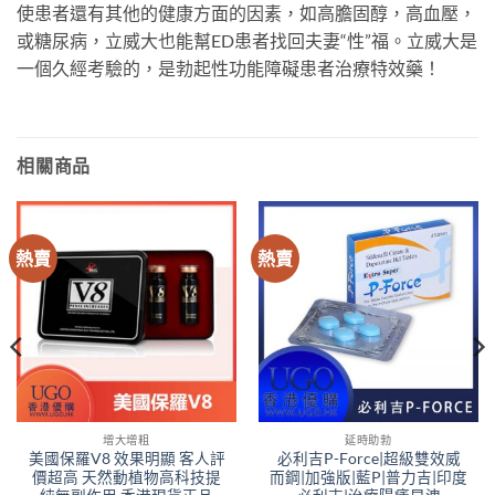
使患者還有其他的健康方面的因素，如高膽固醇，高血壓，
或糖尿病，立威大也能幫ED患者找回夫妻“性”福。立威大是
一個久經考驗的，是勃起性功能障礙患者治療特效藥！
相關商品
熱賣
熱賣
增大增粗
延時助勃
美國保羅V8 效果明顯 客人評
必利吉P-Force|超級雙效威
價超高 天然動植物高科技提
而鋼|加強版|藍P|普力吉|印度