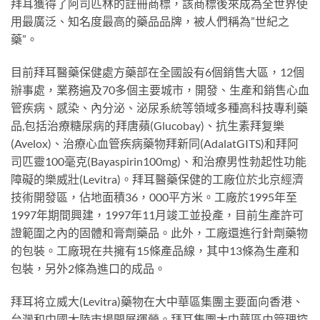
拜耳獲得了阿司匹林的註冊商標，該商標後來成為全世界使
用最廣泛、知名度最高的藥品品牌，被人們稱為”世紀之
藥”。
目前拜耳醫藥保健處方藥部在全國設有6個銷售大區，12個
辦事處，業務遍及70多個主要城市，開發、生產和銷售心血
管疾病、感染、內分泌、泌尿系統等領域多種高科技專利藥
品,包括治療糖尿病的拜唐蘋(Glucobay)、抗生素拜复樂
(Avelox)、治療心血管疾病藥物拜新同(AdalatGITS)和拜阿
司匹靈100毫克(Bayaspirin100mg)、和治療男性勃起性功能
障礙的樂威壯(Levitra)。拜耳醫藥保健的工廠位於北京經濟
技術開發區，佔地面積36，000平方米。工廠於1995年至
1997年期間興建，1997年11月竣工並投產，目前生產許可
證範圍之內的固體和膏劑藥品。此外，工廠還進行針劑藥物
的包裝。工廠現在共擁有15條產品線，其中13條為生產和
包裝，另外2條為進口的成品。
拜耳将立威大(Levitra)藥物在大中華區集團主要面向香港、
台灣和中國大陸市場開展運營。拜耳集團大中華區由管理控