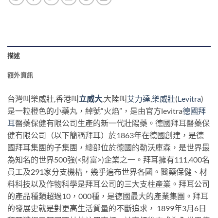
描述
額外資訊
台灣叫樂威壯,香港叫
立威大
,大陸叫
艾力達
,
樂威壯
(
Levitra
)
是一粒橙色的小藥丸，綽號“火焰”，是由官方levitra
德國拜
耳
醫藥保健有限公司生產的新一代壯陽藥。德國拜耳醫藥保
健有限公司（以下簡稱拜耳）於1863年在德國創建，是德
國拜耳集團的子集團，總部位於德國的勒沃庫森，是世界最
為知名的世界500強(<財富>)企業之一。拜耳擁有111,400名
員工及291家分支機構，幾乎遍布世界各國。醫藥保健、材
料科技以及作物科學是拜耳公司的三大支柱產業。拜耳公司
的產品種類超過10，000種，是德國最大的產業集團。拜耳
的發展史就是對更高生活質量的不斷追求， 1899年3月6日