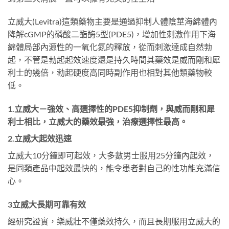
立威大(Levitra)這類藥物主要是通過抑制人體陰莖海綿體內
降解cGMP的磷酸二酯酶5型(PDE5)，增加性刺激作用下海
綿體局部內源性的一氧化氮的釋放，從而刺激達成自然勃
起，不管是勃起起效速度還是持久時間其藥效是威而剛和犀
利士的幾倍，勃起硬度高同時副作用也相對其他類藥物較
低。
1.立威大－強效、高選擇性的PDE5抑制劑，與威而剛和犀
利士相比，立威大的藥效最強，治療選擇性最高。
2.立威大起效迅速
立威大10分鐘即可起效，大多數男士服用25分鐘內起效，
是同類產品中起效最快的，能令患者對自己的性功能充滿信
心。
3立威大長期可靠有效
經研究證實，樂威壯不僅藥效持久，而且長期服用立威大的