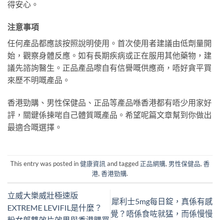
得安心。
注意事項
任何產品都應該按照說明使用。首次使用者建議由低劑量開
始，觀察身體反應。如有長期疾病或正在服用其他藥物，建
議先諮詢醫生。正品產品嚟自有信譽嘅供應商，唔好貪平買
來歷不明嘅產品。
香港勁購、男性保健品、正品等產品喺香港都有唔少用家好
評，關鍵係揀啱自己體質嘅產品。希望呢篇文章幫到你做出
最適合嘅選擇。
This entry was posted in
健康資訊
and tagged
正品網購
,
男性保健品
,
香
港
,
香港勁購
.
立威大樂威壯極速版
犀利士5mg每日錠，真係有感
EXTREME LEVIFIL是什麼？
覺？唔係食咗就猛，而係慢慢
粉女郎雙效片效果與香港購買