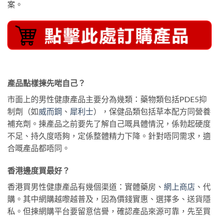
案。
產品點樣揀先啱自己？
市面上的男性健康產品主要分為幾類：藥物類包括PDE5抑
制劑（如
威而鋼
、
犀利士
），保健品類包括草本配方同營養
補充劑。揀產品之前要先了解自己嘅具體情況，係勃起硬度
不足、持久度唔夠，定係整體精力下降。針對唔同需求，適
合嘅產品都唔同。
香港邊度買最好？
香港買男性健康產品有幾個渠道：實體藥房、
網上商店
、代
購。其中網購越嚟越普及，因為價錢實惠、選擇多、送貨隱
私。但揀網購平台要留意信譽，確認產品來源可靠，先至買