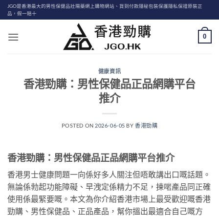
Skip
JGO是香港最大的男性保健品壯陽藥網上購物網站、貨到付款隱秘包裝保護隱私保證原裝正
品，假一賠十
to
content
0
健康資訊
香港勁購：男性保健品正品網購平台
推介
POSTED ON
2026-06-05
BY
香港勁購
香港勁購：男性保健品正品網購平台推介
香港男士健康問題一向係好多人關注但唔敢講出口嘅話題。
無論係勃起功能障礙、早洩定係精力不足，揀啱產品同正確
使用係最緊要嘅。本文為你介紹香港市場上最受歡迎嘅香港
勁購、男性保健品、正品產品，幫你搵出最適合自己嘅方