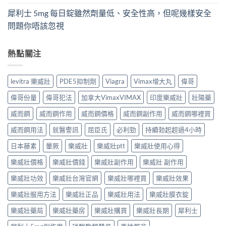
犀利士 5mg 每日錠雖然劑量低、安全性高，但呢幾樣安全
問題你唔該忽視
熱點關注
levitra 樂威壯
PDE5抑制劑
Viagra
Vimax增大丸
偉哥
偉哥份量
偉哥犯法
加拿大VimaxVIMAX
印度樂威壯
壯陽藥
威而鋼
威而鋼作用
威而鋼價格
威而鋼副作用
威而鋼哪裡買
威而鋼用法
就醫警訊
屈臣氏
必利勁
持續勃起超過4小時
日本藤素
暈厥
樂威壯
樂威壯ptt
樂威壯使用心得
樂威壯價格
樂威壯價錢
樂威壯副作用
樂威壯 副作用
樂威壯功效
樂威壯台灣官網
樂威壯哪裡買
樂威壯效果
樂威壯服用方法
樂威壯正品
樂威壯用法
樂威壯膜衣錠
樂威壯藥局
樂威壯藥房
樂威壯購買
樂威壯長期
犀利士