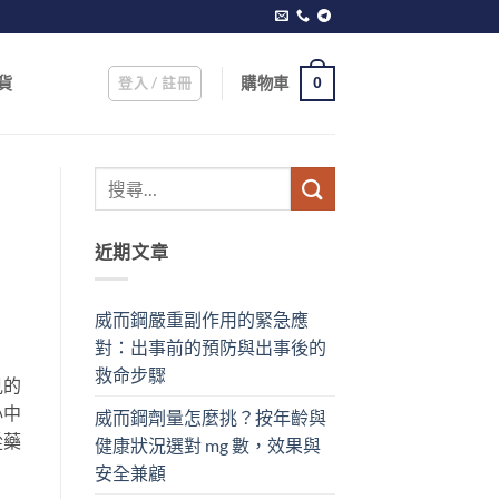
登入 / 註冊
購物車
貨
0
近期文章
威而鋼嚴重副作用的緊急應
對：出事前的預防與出事後的
救命步驟
見的
心中
威而鋼劑量怎麼挑？按年齡與
從藥
健康狀況選對 mg 數，效果與
安全兼顧