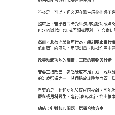
必利勁能否與壯陽藥合併使用？
答案是：可以，但必須在醫生嚴格指導下
臨床上，若患者同時受早洩與勃起功能障
PDE5抑制劑（如威而鋼或犀利士）合併
然而，此為專業醫療行為，
絕對禁止自行
低血壓）的風險。用藥劑量、時機均需由
改善勃起功能的關鍵：正確的藥物與診斷
若要直接改善「勃起硬度不足」或「難以維
的治療選擇之一，其通過放鬆陰莖血管，
重要的是，勃起功能障礙成因複雜，可能
尿科或男科醫生
，進行詳細診斷，找出根
總結：針對核心問題，選擇合適方案