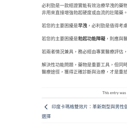
必利勁是一款經證實能有效治療早洩的藥
非用來直接增強勃起硬度或血流的壯陽藥
若您的主要困擾是
早洩
，必利勁是值得考
若您的主要困擾是
勃起功能障礙
，則應與醫
若兩者情況兼具，務必經由專業醫療評估
解決性功能問題，藥物是重要工具，但同
醫療途徑，獲得正確診斷與治療，才是重
This entry was
印度卡瑪格雙效片：革新劑型與男性
選擇