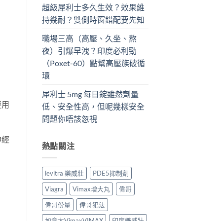
超級犀利士多久生效？效果維
持幾耐？雙側時窗錯配要先知
職場三高（高壓、久坐、熬
夜）引爆早洩？印度必利勁
（Poxet-60）點幫高壓族破循
環
犀利士 5mg 每日錠雖然劑量
要用
低、安全性高，但呢幾樣安全
問題你唔該忽視
神經
熱點關注
levitra 樂威壯
PDE5抑制劑
Viagra
Vimax增大丸
偉哥
偉哥份量
偉哥犯法
加拿大VimaxVIMAX
印度樂威壯