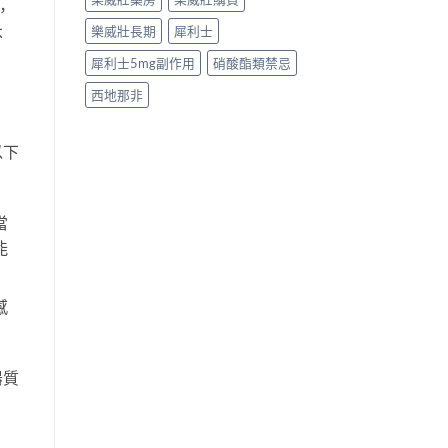
，
樂威壯長期
犀利士
不
犀利士5mg副作用
硝酸酯類禁忌
西地那非
以下
當
能
感
器質