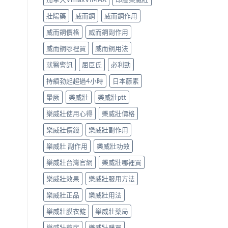
壯陽藥
威而鋼
威而鋼作用
威而鋼價格
威而鋼副作用
威而鋼哪裡買
威而鋼用法
就醫警訊
屈臣氏
必利勁
持續勃起超過4小時
日本藤素
暈厥
樂威壯
樂威壯ptt
樂威壯使用心得
樂威壯價格
樂威壯價錢
樂威壯副作用
樂威壯 副作用
樂威壯功效
樂威壯台灣官網
樂威壯哪裡買
樂威壯效果
樂威壯服用方法
樂威壯正品
樂威壯用法
樂威壯膜衣錠
樂威壯藥局
樂威壯藥房
樂威壯購買