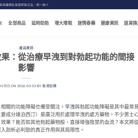
包裝保護隱私保證原裝正品，假一賠十
E
全部商品
延時助勃
增大增粗
迷情春藥
健康資訊
退貨換
產品資訊
效果：從治療早洩到對勃起功能的間接
影響
OSTED ON
2026-03-03
BY
香港勁購
，相關的功能障礙也備受關注。
早洩
與勃起功能障礙是其中最常
主要成分達泊西汀）是廣泛用於處理早洩的處方藥物。不少男士
」效果？能否如其他勃起藥物般，直接增強陰莖的血流？本文將
深入剖析必利勁的真正作用與其局限性。