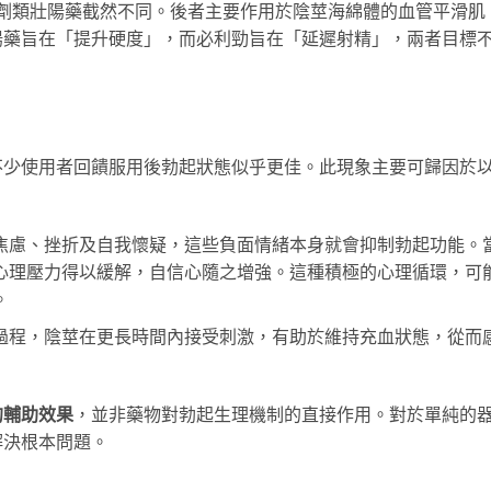
制劑類壯陽藥截然不同。後者主要作用於陰莖海綿體的血管平滑肌
陽藥旨在「提升硬度」，而必利勁旨在「延遲射精」，兩者目標
不少使用者回饋服用後勃起狀態似乎更佳。此現象主要可歸因於
焦慮、挫折及自我懷疑，這些負面情緒本身就會抑制勃起功能。
心理壓力得以緩解，自信心隨之增強。這種積極的心理循環，可
。
過程，陰莖在更長時間內接受刺激，有助於維持充血狀態，從而
的輔助效果
，並非藥物對勃起生理機制的直接作用。對於單純的
解決根本問題。