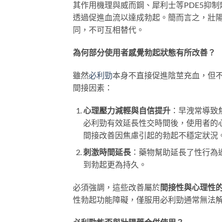
其作用機理與威而鋼、犀利士等PDE5抑
透過促進血流以達成勃起。簡而言之，壯
同，不可互相替代。
為何部分使用者感覺勃起狀態有所改善？
雖然
必利勁
本身不直接促進陰莖充血，但
間接因素：
心理壓力減輕與自信提升
：早洩常導致
必利勁有效延長性交時間後，使用者的
間接改善因焦慮引起的勃起不穩定狀況
刺激時間延長
：藥物幫助延長了性行為
到勃起更為持久。
必須強調，這些改善屬於
間接性與心理性
性勃起功能障礙，僅服用必利勁通常無法