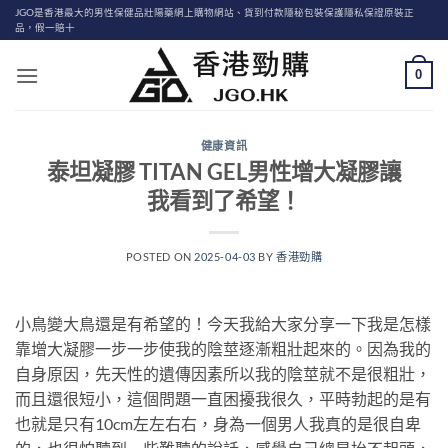
Skip
JGO是香港最大的男性保健品壯陽藥網上購物網站、貨到付款隱秘包裝保護隱私保證原裝正
品，假一賠十
to
content
0
健康資訊
泰坦凝膠 TITAN GEL男性增大凝膠讓
我看到了希望！
POSTED ON
2025-04-03
BY
香港勁購
小鳥變大鳥還是有希望的！今天我給大家分享一下我是怎樣
靠增大凝膠一步一步使我的陰莖逐漸粗壯起來的。因為我的
自身原因，先天性的遺傳因素所以我的陰莖就不是很粗壯，
而且還很短小，這個問題一直困擾我很久，平時勃起的是有
也就是只有10cm左左右右，身為一個男人我真的是很自卑