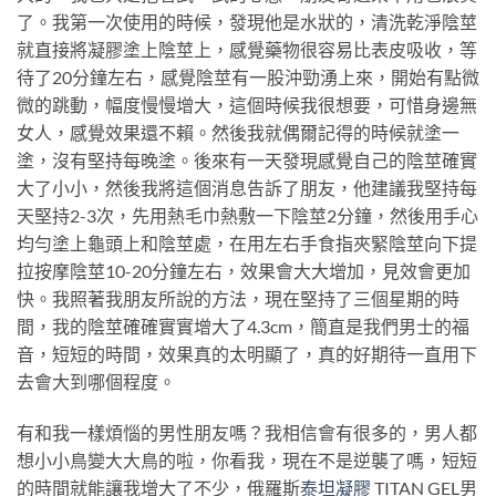
了。我第一次使用的時候，發現他是水狀的，清洗乾淨陰莖
就直接將凝膠塗上陰莖上，感覺藥物很容易比表皮吸收，等
待了20分鐘左右，感覺陰莖有一股沖勁湧上來，開始有點微
微的跳動，幅度慢慢增大，這個時候我很想要，可惜身邊無
女人，感覺效果還不賴。然後我就偶爾記得的時候就塗一
塗，沒有堅持每晚塗。後來有一天發現感覺自己的陰莖確實
大了小小，然後我將這個消息告訴了朋友，他建議我堅持每
天堅持2-3次，先用熱毛巾熱敷一下陰莖2分鐘，然後用手心
均勻塗上龜頭上和陰莖處，在用左右手食指夾緊陰莖向下提
拉按摩陰莖10-20分鐘左右，效果會大大增加，見效會更加
快。我照著我朋友所說的方法，現在堅持了三個星期的時
間，我的陰莖確確實實增大了4.3cm，簡直是我們男士的福
音，短短的時間，效果真的太明顯了，真的好期待一直用下
去會大到哪個程度。
有和我一樣煩惱的男性朋友嗎？我相信會有很多的，男人都
想小小鳥變大大鳥的啦，你看我，現在不是逆襲了嗎，短短
的時間就能讓我增大了不少，俄羅斯
泰坦凝膠
TITAN GEL男