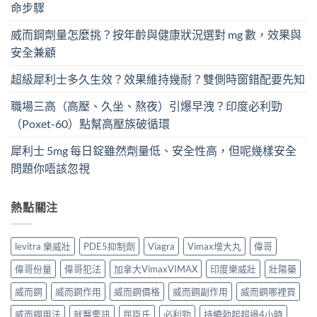
命步驟
威而鋼劑量怎麼挑？按年齡與健康狀況選對 mg 數，效果與
安全兼顧
超級犀利士多久生效？效果維持幾耐？雙側時窗錯配要先知
職場三高（高壓、久坐、熬夜）引爆早洩？印度必利勁
（Poxet-60）點幫高壓族破循環
犀利士 5mg 每日錠雖然劑量低、安全性高，但呢幾樣安全
問題你唔該忽視
熱點關注
levitra 樂威壯
PDE5抑制劑
Viagra
Vimax增大丸
偉哥
偉哥份量
偉哥犯法
加拿大VimaxVIMAX
印度樂威壯
壯陽藥
威而鋼
威而鋼作用
威而鋼價格
威而鋼副作用
威而鋼哪裡買
威而鋼用法
就醫警訊
屈臣氏
必利勁
持續勃起超過4小時