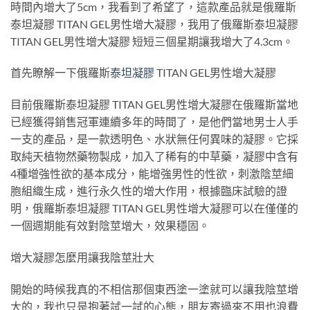
時間內增大了5cm，我看到了希望了，這款產品就是俄羅斯
泰坦凝膠 TITAN GEL男性增大凝膠，我用了俄羅斯泰坦凝膠
TITAN GEL男性增大凝膠 短短三個星期讓我增大了4.3cm。
首先瞭解一下俄羅斯
泰坦凝膠
TITAN GEL男性增大凝膠
目前俄羅斯泰坦凝膠 TITAN GEL男性增大凝膠在俄羅斯當地
已經獲得銷售冠軍連續多年的時間了，是他們當地男士人手
一支的產品，是一款透明色、水狀無任何異味的凝膠。它採
取純天植物然藥物製成，加入了稀有的中草藥，凝膠中含有
4種增強性欲的基本成分，能增強男性的性欲，刺激陰莖細
胞組織生成，進行永久性的增大作用，根據臨床試驗的證
明，俄羅斯泰坦凝膠 TITAN GEL男性增大凝膠可以在僅僅的
一個週期能有效對陰莖增大，效果穩固。
增大凝膠怎麼用讓我陰莖壯大
開始的時候我真的不相信那個東西塗一塗就可以讓我陰莖增
大的，我也只是抱著試一試的心態，朋友寄過來不用也浪費