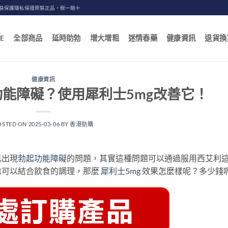
包裝保護隱私保證原裝正品，假一賠十
E
全部商品
延時助勃
增大增粗
迷情春藥
健康資訊
退貨換
健康資訊
能障礙？使用犀利士5mg改善它！
OSTED ON
2025-03-06
BY
香港勁購
己出現
勃起功能障礙
的問題，其實這種問題可以通過服用西艾利
也可以結合飲食的調理，那麼
犀利士5mg
效果怎麼樣呢？多少錢