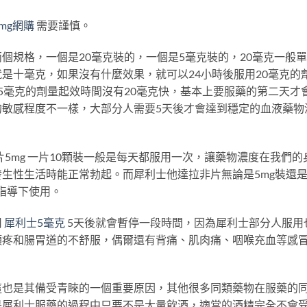
mg網購
需要謹慎。
個規格，一個是20毫克裝的，一個是5毫克裝的，20毫克一般
是十毫克，如果沒有什麼效果，就可以24小時後服用20毫克的
5毫克的劑量起效時間沒有20毫克快，基本上要服藥的第二天才
的敏感程度不一樣，大部分人需要5天後才會達到穩定的血液藥物
5mg 一片10顆裝一般是每天都服用一次，讓藥物濃度在我們的
生性生活時能正常勃起。而犀利士他達拉非片無論是5mg裝還
指導下使用。
用
犀利士5毫克
5天後就會暫停一段時間，因為犀利士部分人服用
頭疼和腸胃道的不舒服，偶爾還有背痛、肌肉痛、咽喉充血等感
這也是其備受青睞的一個重要原因，其他很多同類藥物在服藥的
是犀利士服藥的過程中只要不是大量飲酒，適當的酒精完全不會