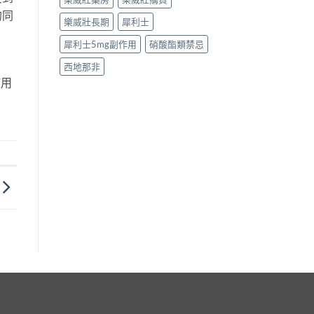
的同
樂威壯長期
犀利士
犀利士5mg副作用
硝酸酯類禁忌
看
西地那非
使用