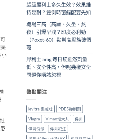
超級犀利士多久生效？效果維
持幾耐？雙側時窗錯配要先知
職場三高（高壓、久坐、熬
夜）引爆早洩？印度必利勁
而可
（Poxet-60）點幫高壓族破循
但是
環
個小
犀利士 5mg 每日錠雖然劑量
低、安全性高，但呢幾樣安全
問題你唔該忽視
種
熱點關注
用一
levitra 樂威壯
PDE5抑制劑
Viagra
Vimax增大丸
偉哥
核批
多患
偉哥份量
偉哥犯法
加拿大VimaxVIMAX
印度樂威壯