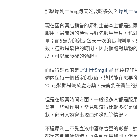
那麼犀利士5mg每天吃要吃多久？
犀利士5
現在國內藥店銷售的犀利士基本上都是這兩
服用，最開始的時候最好先服用半片，也就
量；而5毫克的就是每天一次的長期劑量。
效，這還是最快的時間，因為個體對藥物
度，可以無障礙的勃起。
而值得註意的是
犀利士5mg正品
他達拉非片
體內保持一個穩定的狀態，這樣能在需要發
20mg裝都是屬於處方藥，是需要在醫生的
但是在服藥時間方面，一般很多人都是服
會有一些副作用，常見報道得比較多得是
狀，部分人還會出現面頰發紅等情況。
不過犀利士不受血液中酒精含量的影響，
都是不能接觸酒精，以免副作用加劇，但