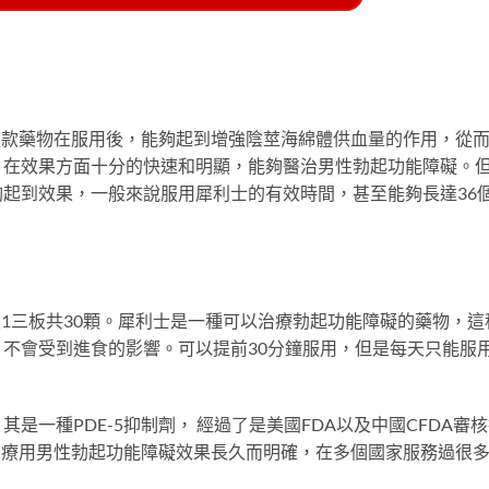
這款藥物在服用後，能夠起到增強陰莖海綿體供血量的作用，從
，在效果方面十分的快速和明顯，能夠醫治男性勃起功能障礙。
起到效果，一般來說服用犀利士的有效時間，甚至能夠長達36
是1三板共30顆。犀利士是一種可以治療勃起功能障礙的藥物，這
不會受到進食的影響。可以提前30分鐘服用，但是每天只能服
是一種PDE-5抑制劑， 經過了是美國FDA以及中國CFDA審
於治療用男性勃起功能障礙效果長久而明確，在多個國家服務過很