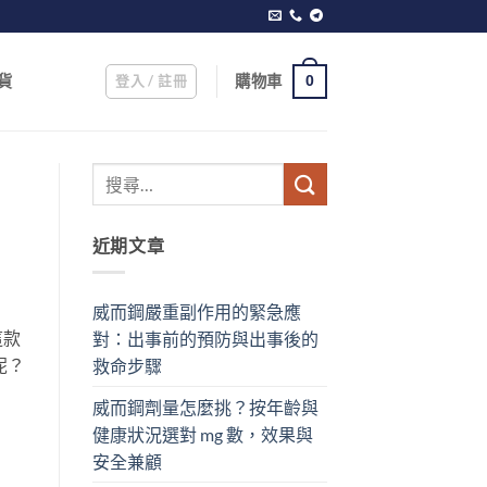
登入 / 註冊
購物車
貨
0
近期文章
威而鋼嚴重副作用的緊急應
這款
對：出事前的預防與出事後的
呢？
救命步驟
威而鋼劑量怎麼挑？按年齡與
健康狀況選對 mg 數，效果與
安全兼顧