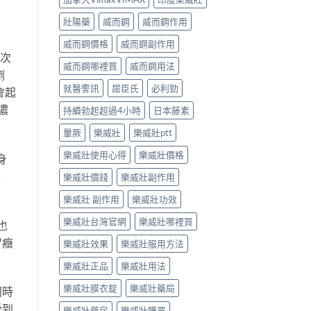
壯陽藥
威而鋼
威而鋼作用
威而鋼價格
威而鋼副作用
單次
威而鋼哪裡買
威而鋼用法
劑
就醫警訊
屈臣氏
必利勁
會起
濃
持續勃起超過4小時
日本藤素
暈厥
樂威壯
樂威壯ptt
樂威壯使用心得
樂威壯價格
身
是
樂威壯價錢
樂威壯副作用
樂威壯 副作用
樂威壯功效
樂威壯台灣官網
樂威壯哪裡買
也
冒癥
樂威壯效果
樂威壯服用方法
樂威壯正品
樂威壯用法
樂威壯膜衣錠
樂威壯藥局
同時
受到
樂威壯藥房
樂威壯購買