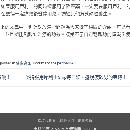
，如果服用犀利士的同時還服用了降壓藥，一定要在服用犀利士
時在獲得一定療效後暫停用藥，通過其他方式調理養生。
以上的文章中，也針對於這些問題為大家做了相關的介紹，可以
的，並且還能夠起到治療的功效。接受不了自己勃起功能障礙？
 posted in
健康資訊
. Bookmark the
permalink
.
猛啊！
堅持服用犀利士5mg每日錠，擺脫疲軟男的束縛！
條款和政策
聯絡我們
退貨換貨
版權所有 2026 ©
香港勁購 JGO.HK