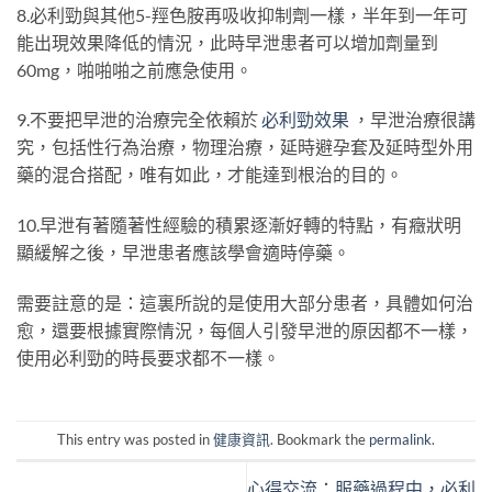
8.必利勁與其他5-羥色胺再吸收抑制劑一樣，半年到一年可
能出現效果降低的情況，此時早泄患者可以增加劑量到
60mg，啪啪啪之前應急使用。
9.不要把早泄的治療完全依賴於
必利勁效果
，早泄治療很講
究，包括性行為治療，物理治療，延時避孕套及延時型外用
藥的混合搭配，唯有如此，才能達到根治的目的。
10.早泄有著隨著性經驗的積累逐漸好轉的特點，有癥狀明
顯緩解之後，早泄患者應該學會適時停藥。
需要註意的是：這裏所說的是使用大部分患者，具體如何治
愈，還要根據實際情況，每個人引發早泄的原因都不一樣，
使用必利勁的時長要求都不一樣。
This entry was posted in
健康資訊
. Bookmark the
permalink
.
心得交流：服藥過程中，必利