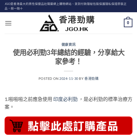
Skip
JGO是香港最大的男性保健品壯陽藥網上購物網站、貨到付款隱秘包裝保護隱私保證原裝正
品，假一賠十
to
content
0
健康資訊
使用必利勁3年總結的經驗，分享給大
家參考！
POSTED ON
2024-11-30
BY
香港勁購
1.啪啪啪之前應急使用
印度必利勁
，是必利勁的標準治療方
案。