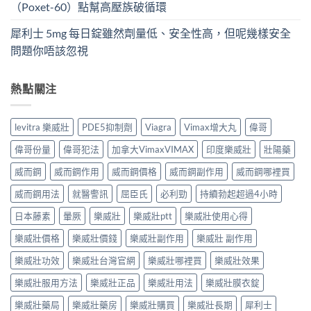
（Poxet-60）點幫高壓族破循環
犀利士 5mg 每日錠雖然劑量低、安全性高，但呢幾樣安全
問題你唔該忽視
熱點關注
levitra 樂威壯
PDE5抑制劑
Viagra
Vimax增大丸
偉哥
偉哥份量
偉哥犯法
加拿大VimaxVIMAX
印度樂威壯
壯陽藥
威而鋼
威而鋼作用
威而鋼價格
威而鋼副作用
威而鋼哪裡買
威而鋼用法
就醫警訊
屈臣氏
必利勁
持續勃起超過4小時
日本藤素
暈厥
樂威壯
樂威壯ptt
樂威壯使用心得
樂威壯價格
樂威壯價錢
樂威壯副作用
樂威壯 副作用
樂威壯功效
樂威壯台灣官網
樂威壯哪裡買
樂威壯效果
樂威壯服用方法
樂威壯正品
樂威壯用法
樂威壯膜衣錠
樂威壯藥局
樂威壯藥房
樂威壯購買
樂威壯長期
犀利士