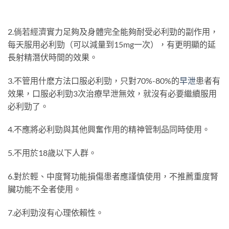
2.倘若經濟實力足夠及身體完全能夠耐受必利勁的副作用，
每天服用必利勁（可以減量到15mg一次），有更明顯的延
長射精潛伏時間的效果。
3.不管用什麽方法口服必利勁，只對70%-80%的
早泄
患者有
效果，口服必利勁3次治療早泄無效，就沒有必要繼續服用
必利勁了。
4.不應將必利勁與其他興奮作用的精神管制品同時使用。
5.不用於18歲以下人群。
6.對於輕、中度腎功能損傷患者應謹慎使用，不推薦重度腎
臟功能不全者使用。
7.必利勁沒有心理依賴性。