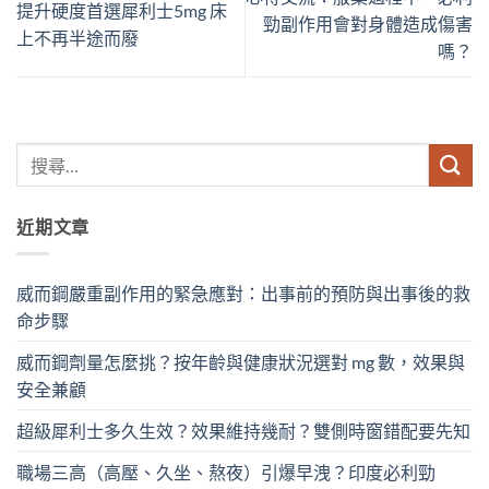
提升硬度首選犀利士5mg 床
勁副作用會對身體造成傷害
上不再半途而廢
嗎？
近期文章
威而鋼嚴重副作用的緊急應對：出事前的預防與出事後的救
命步驟
威而鋼劑量怎麼挑？按年齡與健康狀況選對 mg 數，效果與
安全兼顧
超級犀利士多久生效？效果維持幾耐？雙側時窗錯配要先知
職場三高（高壓、久坐、熬夜）引爆早洩？印度必利勁