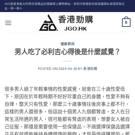
Skip
JGO是香港最大的男性保健品壯陽藥網上購物網站、貨到付款隱秘包裝保護隱私保證原裝正
品，假一賠十
to
content
0
健康資訊
男人吃了必利吉心得後是什麼感覺？
POSTED ON
2024-04-30
BY
香港勁購
很多男人過了年輕事情的性愛感覺，就會在三十歲性愛低
下，原因在於年輕時期不好好珍重自己的身體，性愛不夠有
自律，整天只有性愛，那麼三十歲事情往後房事上都不行，
這樣的男人還很多，俗話說十個男人九個都腎虛，女人在日
常生活所遇的男人，很可能都有腎虛的表現，想要女人被自
己征服，那還是需要使用一些保健品，不過選擇保健品選擇
正品有效還能維持身體健康的藥物，才是最值得購買的。那