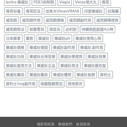
levitra 樂威壯
PDE5抑制劑
Viagra
Vimax增大丸
偉哥
偉哥份量
偉哥犯法
加拿大VimaxVIMAX
印度樂威壯
壯陽藥
威而鋼
威而鋼作用
威而鋼價格
威而鋼副作用
威而鋼哪裡買
威而鋼用法
就醫警訊
屈臣氏
必利勁
持續勃起超過4小時
日本藤素
暈厥
樂威壯
樂威壯ptt
樂威壯使用心得
樂威壯價格
樂威壯價錢
樂威壯副作用
樂威壯 副作用
樂威壯功效
樂威壯台灣官網
樂威壯哪裡買
樂威壯效果
樂威壯服用方法
樂威壯正品
樂威壯用法
樂威壯膜衣錠
樂威壯藥局
樂威壯藥房
樂威壯購買
樂威壯長期
犀利士
犀利士5mg副作用
硝酸酯類禁忌
西地那非
條款和政策
聯絡我們
退貨換貨