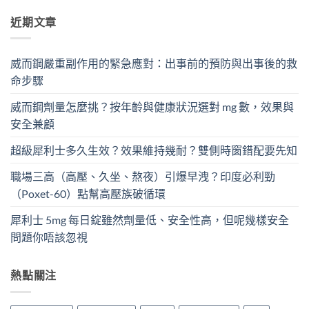
近期文章
威而鋼嚴重副作用的緊急應對：出事前的預防與出事後的救
命步驟
威而鋼劑量怎麼挑？按年齡與健康狀況選對 mg 數，效果與
安全兼顧
超級犀利士多久生效？效果維持幾耐？雙側時窗錯配要先知
職場三高（高壓、久坐、熬夜）引爆早洩？印度必利勁
（Poxet-60）點幫高壓族破循環
犀利士 5mg 每日錠雖然劑量低、安全性高，但呢幾樣安全
問題你唔該忽視
熱點關注