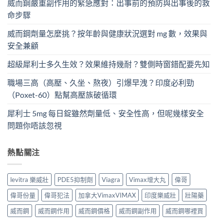
威而鋼嚴重副作用的緊急應對：出事前的預防與出事後的救
命步驟
威而鋼劑量怎麼挑？按年齡與健康狀況選對 mg 數，效果與
安全兼顧
超級犀利士多久生效？效果維持幾耐？雙側時窗錯配要先知
職場三高（高壓、久坐、熬夜）引爆早洩？印度必利勁
（Poxet-60）點幫高壓族破循環
犀利士 5mg 每日錠雖然劑量低、安全性高，但呢幾樣安全
問題你唔該忽視
熱點關注
levitra 樂威壯
PDE5抑制劑
Viagra
Vimax增大丸
偉哥
偉哥份量
偉哥犯法
加拿大VimaxVIMAX
印度樂威壯
壯陽藥
威而鋼
威而鋼作用
威而鋼價格
威而鋼副作用
威而鋼哪裡買