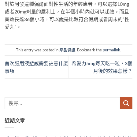
對於阿發這種偶爾面對性生活的年輕患者，可以選擇10mg
或者20mg劑量的犀利士，在半個小時內就可以起效，而且
藥效長達36個小時，可以說是比較符合假期或者周末的“性
愛丸”。
This entry was posted in
產品資訊
. Bookmark the
permalink
.
首次服用液態威需要註意什麼
希愛力5mg每天吃一粒，3個
事項
月後的效果怎樣？
近期文章