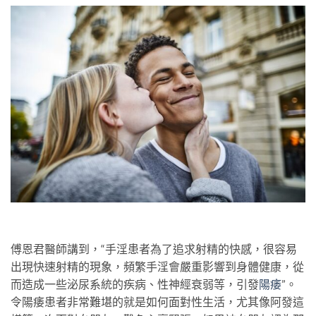
傅恩君醫師講到，“手淫患者為了追求射精的快感，很容易
出現快速射精的現象，頻繁手淫會嚴重影響到身體健康，從
而造成一些泌尿系統的疾病、性神經衰弱等，引發
陽痿
”。
令陽痿患者非常難堪的就是如何面對性生活，尤其像阿發這