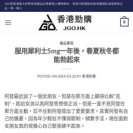
Skip
JGO是香港最大的男性保健品壯陽藥網上購物網站、貨到付款隱秘包裝保護隱私保證原裝正
品，假一賠十
to
content
0
產品資訊
服用犀利士5mg一年後，春夏秋冬都
能勃起來
POSTED ON
2024-03-22
BY
香港勁購
阿發最近談了一個女朋友，但是在那方面上顯得比較“克
制”，起初女孩以為阿發思想很正派，但是一直不見阿發在
那方面主動，忍不住對阿發提出了愛愛要求。其實阿發有自
己的擔憂，因為年少輕狂不懂得節制，頻繁手淫，現在面對
女朋友真的很擔心自己緊張硬不起來。