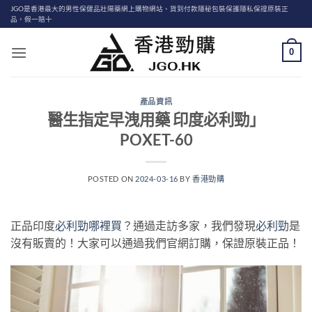
Skip
JGO是香港最大的男性保健品壯陽藥網上購物網站、貨到付款隱秘包裝保護隱私保證原裝正
品，假一賠十
to
content
0
產品資訊
醫生指定早洩用藥 印度必利勁」
POXET-60
POSTED ON
2024-03-16
BY
香港勁購
正品印度
必利勁哪裡買
？通過走訪多家，我們發現
必利勁
是
沒有販賣的！大家可以通過我們官網訂購，保證原裝正品！