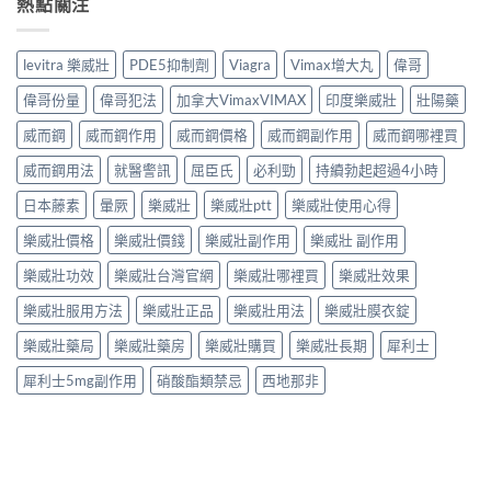
熱點關注
levitra 樂威壯
PDE5抑制劑
Viagra
Vimax增大丸
偉哥
偉哥份量
偉哥犯法
加拿大VimaxVIMAX
印度樂威壯
壯陽藥
威而鋼
威而鋼作用
威而鋼價格
威而鋼副作用
威而鋼哪裡買
威而鋼用法
就醫警訊
屈臣氏
必利勁
持續勃起超過4小時
日本藤素
暈厥
樂威壯
樂威壯ptt
樂威壯使用心得
樂威壯價格
樂威壯價錢
樂威壯副作用
樂威壯 副作用
樂威壯功效
樂威壯台灣官網
樂威壯哪裡買
樂威壯效果
樂威壯服用方法
樂威壯正品
樂威壯用法
樂威壯膜衣錠
樂威壯藥局
樂威壯藥房
樂威壯購買
樂威壯長期
犀利士
犀利士5mg副作用
硝酸酯類禁忌
西地那非