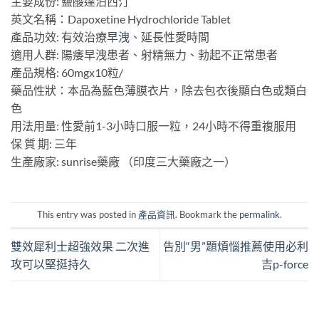
主要成份: 鹽酸達泊西汀
英文名稱：Dapoxetine Hydrochloride Tablet
產品功效: 有效治療
早洩
、延長性愛時間
適用人群: 陽痿早洩患者、射精無力、勃起不正常患者
產品規格: 60mgx10粒/
藥品性狀：本品為藍色薄膜衣片，除去包衣後顯白色或類白
色
用法用量: 性愛前1-3小時口服一粒，24小時不得重複服用
保 質 期: 三年
生產廠家: sunrise藥廠 （印度三大藥廠之一）
This entry was posted in
產品資訊
. Bookmark the
permalink
.
雙效犀利士超強效果 二次進
告別“男”題煩惱推薦使用必利
攻可以堅挺持久
吉p-force