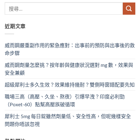
近期文章
威而鋼嚴重副作用的緊急應對：出事前的預防與出事後的救
命步驟
威而鋼劑量怎麼挑？按年齡與健康狀況選對 mg 數，效果與
安全兼顧
超級犀利士多久生效？效果維持幾耐？雙側時窗錯配要先知
職場三高（高壓、久坐、熬夜）引爆早洩？印度必利勁
（Poxet-60）點幫高壓族破循環
犀利士 5mg 每日錠雖然劑量低、安全性高，但呢幾樣安全
問題你唔該忽視