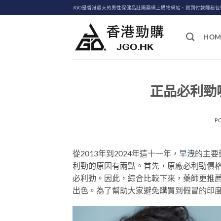
Skip
JGO是香港最大的男性保健品壯陽藥網上購物網站、貨到付款隱秘
to
content
HOM
正品必利勁
P
從2013年到2024年這十一年，
早洩
的主要
利勁的原因有兩點。首先，原廠必利勁價
必利勁。因此，綜合比較下來，藥師更推
出色。為了幫助大家避免購買到假冒的印