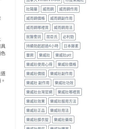
壯陽藥
威而鋼
威而鋼作用
摩
威而鋼價格
威而鋼副作用
威而鋼哪裡買
威而鋼用法
就醫警訊
屈臣氏
必利勁
上
磨具
持續勃起超過4小時
日本藤素
顏色
暈厥
樂威壯
樂威壯ptt
樂威壯使用心得
樂威壯價格
味道
樂威壯價錢
樂威壯副作用
顯。
樂威壯 副作用
樂威壯功效
樂威壯台灣官網
樂威壯哪裡買
樂威壯效果
樂威壯服用方法
樂威壯正品
樂威壯用法
樂威壯膜衣錠
樂威壯藥局
樂威壯藥房
樂威壯購買