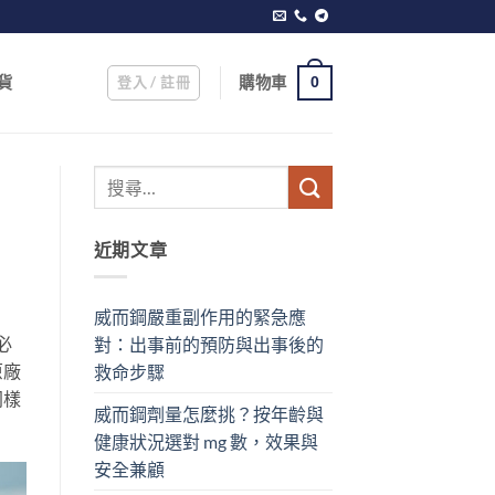
登入 / 註冊
購物車
貨
0
近期文章
威而鋼嚴重副作用的緊急應
必
對：出事前的預防與出事後的
原廠
救命步驟
同樣
威而鋼劑量怎麼挑？按年齡與
健康狀況選對 mg 數，效果與
安全兼顧