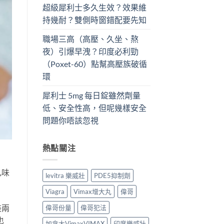
超級犀利士多久生效？效果維
持幾耐？雙側時窗錯配要先知
職場三高（高壓、久坐、熬
夜）引爆早洩？印度必利勁
（Poxet-60）點幫高壓族破循
環
犀利士 5mg 每日錠雖然劑量
低、安全性高，但呢幾樣安全
問題你唔該忽視
熱點關注
丸味
levitra 樂威壯
PDE5抑制劑
Viagra
Vimax增大丸
偉哥
裝兩
偉哥份量
偉哥犯法
也
加拿大VimaxVIMAX
印度樂威壯