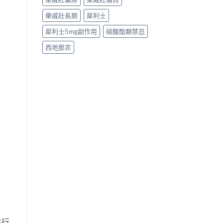
樂威壯長期
犀利士
犀利士5mg副作用
硝酸酯類禁忌
西地那非
性行