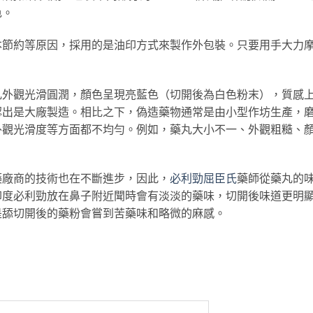
色。
本節約等原因，採用的是油印方式來製作外包裝。只要用手大力
丸外觀光滑圓潤，顏色呈現亮藍色（切開後為白色粉末），質感
認出是大廠製造。相比之下，偽造藥物通常是由小型作坊生產，
外觀光滑度等方面都不均勻。例如，藥丸大小不一、外觀粗糙、
藥廠商的技術也在不斷進步，因此，
必利勁屈臣氏
藥師從藥丸的
印度必利勁放在鼻子附近聞時會有淡淡的藥味，切開後味道更明
是舔切開後的藥粉會嘗到苦藥味和略微的麻感。