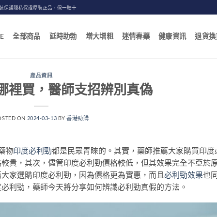
包裝保護隱私保證原裝正品，假一賠十
E
全部商品
延時助勃
增大增粗
迷情春藥
健康資訊
退貨換
產品資訊
哪裡買，醫師支招辨別真偽
OSTED ON
2024-03-13
BY
香港勁購
藥物
印度必利勁
都是民眾青睞的。其實，藥師推薦大家購買印度
格較貴，其次，儘管印度必利勁價格較低，但其效果完全不亞於
薦大家選購印度必利勁，因為價格更為實惠，而且
必利勁效果
也
度必利勁，藥師今天將分享如何辨識必利勁真假的方法。