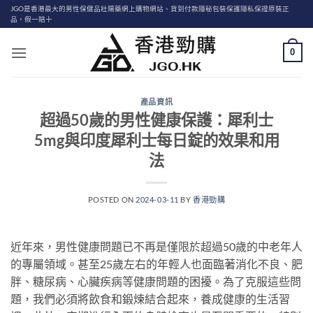
Skip
JGO是香港最大的男性保健品壯陽藥網上購物網站、貨到付款隱秘包裝保護隱私保證原裝正
品，假一賠十
to
content
0
產品資訊
超過50歲的男性健康保護：犀利士
5mg與印度犀利士每日錠的效果和用
法
POSTED ON
2024-03-11
BY
香港勁購
近年來，男性健康問題已不再是僅限於超過50歲的中老年人
的專屬領域。甚至25歲左右的年輕人也面臨著消化不良、肥
胖、糖尿病、心臟疾病等健康問題的困擾。為了克服這些問
題，我們必須將飲食和鍛煉結合起來，養成健康的生活習