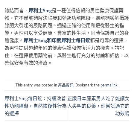
總結而言，
犀利士5mg
是一種值得信賴的男性健康保護藥
物。它不僅能夠解決陽痿和勃起功能障礙，還能夠緩解攝護
腺肥大引起的尿路問題。通過正確的使用和遵從醫生的指
導，男性可以享受健康、豐富的性生活，同時保護自己的身
體健康。
犀利士5mg和印度犀利士每日錠
都是可靠的選擇，
為男性提供超越年齡的健康保護和恢復活力的機會。請記
住，在選擇使用藥物前，與醫生進行充分的討論和評估，以
確保安全有效的治療。
This entry was posted in
產品資訊
. Bookmark the
permalink
.
犀利士5mg每日錠：持續改善
正版日本藤素男人吃了能讓女
性功能障礙，自然恢復性行為
人尖叫的良藥，你嘗試過它的
的選擇
功效嗎