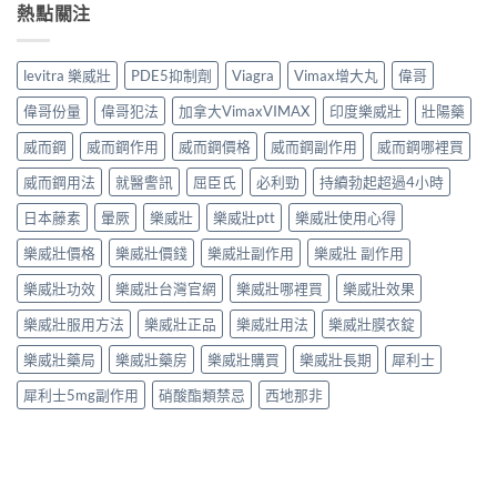
熱點關注
levitra 樂威壯
PDE5抑制劑
Viagra
Vimax增大丸
偉哥
偉哥份量
偉哥犯法
加拿大VimaxVIMAX
印度樂威壯
壯陽藥
威而鋼
威而鋼作用
威而鋼價格
威而鋼副作用
威而鋼哪裡買
威而鋼用法
就醫警訊
屈臣氏
必利勁
持續勃起超過4小時
日本藤素
暈厥
樂威壯
樂威壯ptt
樂威壯使用心得
樂威壯價格
樂威壯價錢
樂威壯副作用
樂威壯 副作用
樂威壯功效
樂威壯台灣官網
樂威壯哪裡買
樂威壯效果
樂威壯服用方法
樂威壯正品
樂威壯用法
樂威壯膜衣錠
樂威壯藥局
樂威壯藥房
樂威壯購買
樂威壯長期
犀利士
犀利士5mg副作用
硝酸酯類禁忌
西地那非