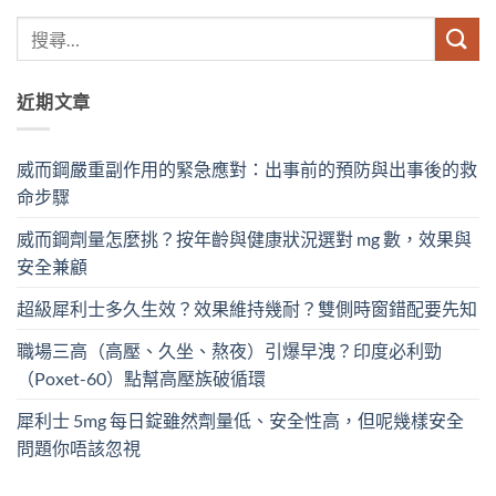
近期文章
威而鋼嚴重副作用的緊急應對：出事前的預防與出事後的救
命步驟
威而鋼劑量怎麼挑？按年齡與健康狀況選對 mg 數，效果與
安全兼顧
超級犀利士多久生效？效果維持幾耐？雙側時窗錯配要先知
職場三高（高壓、久坐、熬夜）引爆早洩？印度必利勁
（Poxet-60）點幫高壓族破循環
犀利士 5mg 每日錠雖然劑量低、安全性高，但呢幾樣安全
問題你唔該忽視