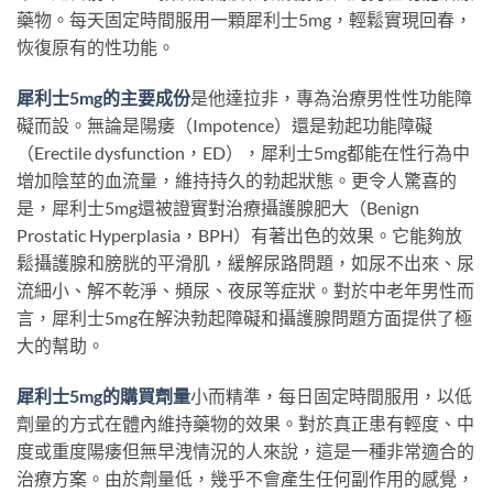
藥物。每天固定時間服用一顆犀利士5mg，輕鬆實現回春，
恢復原有的性功能。
犀利士5mg的主要成份
是他達拉非，專為治療男性性功能障
礙而設。無論是陽痿（Impotence）還是勃起功能障礙
（Erectile dysfunction，ED），犀利士5mg都能在性行為中
增加陰莖的血流量，維持持久的勃起狀態。更令人驚喜的
是，犀利士5mg還被證實對治療攝護腺肥大（Benign
Prostatic Hyperplasia，BPH）有著出色的效果。它能夠放
鬆攝護腺和膀胱的平滑肌，緩解尿路問題，如尿不出來、尿
流細小、解不乾淨、頻尿、夜尿等症狀。對於中老年男性而
言，犀利士5mg在解決勃起障礙和攝護腺問題方面提供了極
大的幫助。
犀利士5mg的購買劑量
小而精準，每日固定時間服用，以低
劑量的方式在體內維持藥物的效果。對於真正患有輕度、中
度或重度陽痿但無早洩情況的人來說，這是一種非常適合的
治療方案。由於劑量低，幾乎不會產生任何副作用的感覺，