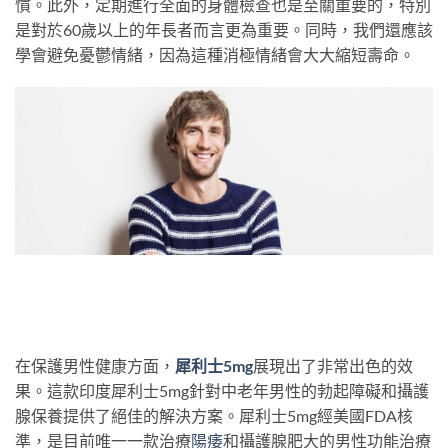
慣。此外，定期進行全面的身體檢查也是至關重要的，特別
是對於60歲以上的年長者而言更為重要。同時，我們還應該
學會避免憂鬱情緒，因為這種消極情緒會大大縮短壽命。
在保護男性健康方面，
犀利士5mg
展現出了非常出色的效
果。這款印度犀利士5mg針對中老年男性的勃起障礙和攝護
腺保養提供了絕佳的解決方案。犀利士5mg經美國FDA核
準，是目前唯一一款治療
陽痿
和攝護腺肥大的男性功能治療