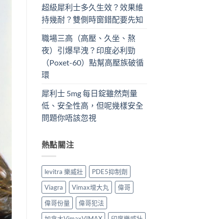
超級犀利士多久生效？效果維
持幾耐？雙側時窗錯配要先知
職場三高（高壓、久坐、熬
夜）引爆早洩？印度必利勁
（Poxet-60）點幫高壓族破循
環
犀利士 5mg 每日錠雖然劑量
低、安全性高，但呢幾樣安全
問題你唔該忽視
熱點關注
levitra 樂威壯
PDE5抑制劑
Viagra
Vimax增大丸
偉哥
偉哥份量
偉哥犯法
加拿大VimaxVIMAX
印度樂威壯