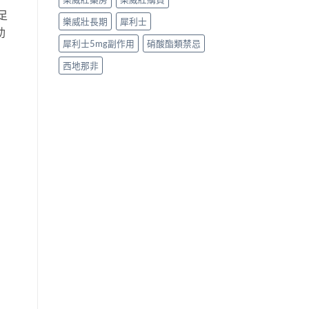
足
樂威壯長期
犀利士
助
犀利士5mg副作用
硝酸酯類禁忌
西地那非