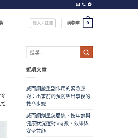
登入 / 註冊
購物車
貨
0
近期文章
威而鋼嚴重副作用的緊急應
許多
對：出事前的預防與出事後的
重拾
救命步驟
威而鋼劑量怎麼挑？按年齡與
健康狀況選對 mg 數，效果與
安全兼顧