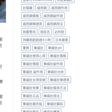
壯陽藥
威而鋼
威而鋼作用
威而鋼價格
威而鋼副作用
威而鋼哪裡買
威而鋼用法
就醫警訊
屈臣氏
必利勁
家
持續勃起超過4小時
日本藤素
地
暈厥
樂威壯
樂威壯ptt
樂威壯使用心得
樂威壯價格
樂威壯價錢
樂威壯副作用
可
樂威壯 副作用
樂威壯功效
樂威壯台灣官網
樂威壯哪裡買
療
樂威壯效果
樂威壯服用方法
樂威壯正品
樂威壯用法
壓
而
樂威壯膜衣錠
樂威壯藥局
樂威壯藥房
樂威壯購買