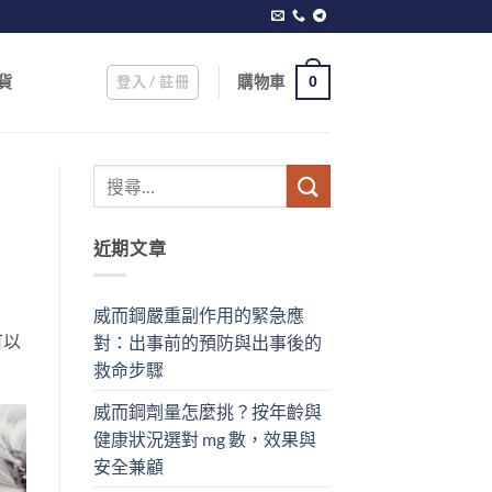
登入 / 註冊
購物車
貨
0
近期文章
威而鋼嚴重副作用的緊急應
可以
對：出事前的預防與出事後的
救命步驟
威而鋼劑量怎麼挑？按年齡與
健康狀況選對 mg 數，效果與
安全兼顧