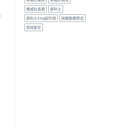
樂威壯長期
犀利士
負
犀利士5mg副作用
硝酸酯類禁忌
西地那非