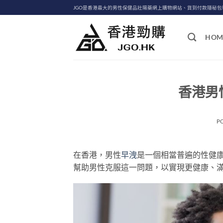
Skip
JGO是香港最大的男性保健品壯陽藥網上購物網站、貨到付款隱秘
to
content
HOM
香港男
P
在香港，男性
早洩
是一個相當普遍的性健
幫助男性克服這一問題，以實現更健康、