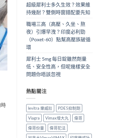
超級犀利士多久生效？效果維
持幾耐？雙側時窗錯配要先知
職場三高（高壓、久坐、熬
夜）引爆早洩？印度必利勁
（Poxet-60）點幫高壓族破循
環
犀利士 5mg 每日錠雖然劑量
低、安全性高，但呢幾樣安全
問題你唔該忽視
熱點關注
的時
levitra 樂威壯
PDE5抑制劑
Viagra
Vimax增大丸
偉哥
偉哥份量
偉哥犯法
加拿大VimaxVIMAX
印度樂威壯