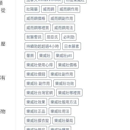
類
壯陽藥
威而鋼
威而鋼作用
，從
威而鋼價格
威而鋼副作用
威而鋼哪裡買
威而鋼用法
就醫警訊
屈臣氏
必利勁
、壓
持續勃起超過4小時
日本藤素
暈厥
樂威壯
樂威壯ptt
樂威壯使用心得
樂威壯價格
樂威壯價錢
樂威壯副作用
都有
樂威壯 副作用
樂威壯功效
樂威壯台灣官網
樂威壯哪裡買
樂威壯效果
樂威壯服用方法
藥物
樂威壯正品
樂威壯用法
樂威壯膜衣錠
樂威壯藥局
樂威壯藥房
樂威壯購買