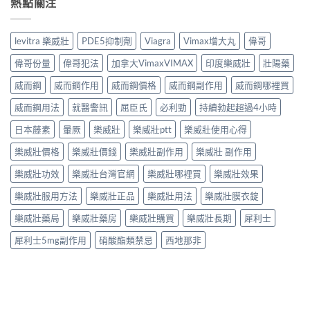
熱點關注
levitra 樂威壯
PDE5抑制劑
Viagra
Vimax增大丸
偉哥
偉哥份量
偉哥犯法
加拿大VimaxVIMAX
印度樂威壯
壯陽藥
威而鋼
威而鋼作用
威而鋼價格
威而鋼副作用
威而鋼哪裡買
威而鋼用法
就醫警訊
屈臣氏
必利勁
持續勃起超過4小時
日本藤素
暈厥
樂威壯
樂威壯ptt
樂威壯使用心得
樂威壯價格
樂威壯價錢
樂威壯副作用
樂威壯 副作用
樂威壯功效
樂威壯台灣官網
樂威壯哪裡買
樂威壯效果
樂威壯服用方法
樂威壯正品
樂威壯用法
樂威壯膜衣錠
樂威壯藥局
樂威壯藥房
樂威壯購買
樂威壯長期
犀利士
犀利士5mg副作用
硝酸酯類禁忌
西地那非