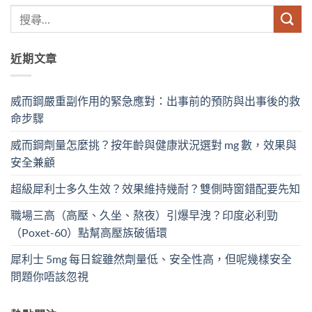
近期文章
威而鋼嚴重副作用的緊急應對：出事前的預防與出事後的救
命步驟
威而鋼劑量怎麼挑？按年齡與健康狀況選對 mg 數，效果與
安全兼顧
超級犀利士多久生效？效果維持幾耐？雙側時窗錯配要先知
職場三高（高壓、久坐、熬夜）引爆早洩？印度必利勁
（Poxet-60）點幫高壓族破循環
犀利士 5mg 每日錠雖然劑量低、安全性高，但呢幾樣安全
問題你唔該忽視