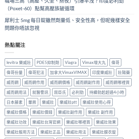
職場三高（高壓、久坐、熬夜）引爆早洩？印度必利勁
（Poxet-60）點幫高壓族破循環
犀利士 5mg 每日錠雖然劑量低、安全性高，但呢幾樣安全
問題你唔該忽視
熱點關注
levitra 樂威壯
PDE5抑制劑
Viagra
Vimax增大丸
偉哥
偉哥份量
偉哥犯法
加拿大VimaxVIMAX
印度樂威壯
壯陽藥
威而鋼
威而鋼作用
威而鋼價格
威而鋼副作用
威而鋼哪裡買
威而鋼用法
就醫警訊
屈臣氏
必利勁
持續勃起超過4小時
日本藤素
暈厥
樂威壯
樂威壯ptt
樂威壯使用心得
樂威壯價格
樂威壯價錢
樂威壯副作用
樂威壯 副作用
樂威壯功效
樂威壯台灣官網
樂威壯哪裡買
樂威壯效果
樂威壯服用方法
樂威壯正品
樂威壯用法
樂威壯膜衣錠