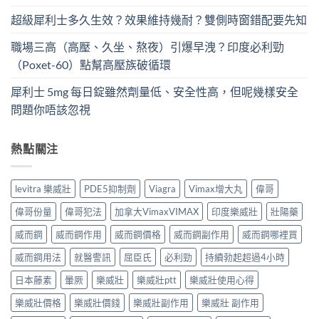
超級犀利士多久生效？效果維持幾耐？雙側時窗錯配要先知
職場三高（高壓、久坐、熬夜）引爆早洩？印度必利勁
（Poxet-60）點幫高壓族破循環
犀利士 5mg 每日錠雖然劑量低、安全性高，但呢幾樣安全
問題你唔該忽視
熱點關注
levitra 樂威壯
PDE5抑制劑
Viagra
Vimax增大丸
偉哥
偉哥份量
偉哥犯法
加拿大VimaxVIMAX
印度樂威壯
壯陽藥
威而鋼
威而鋼作用
威而鋼價格
威而鋼副作用
威而鋼哪裡買
威而鋼用法
就醫警訊
屈臣氏
必利勁
持續勃起超過4小時
日本藤素
暈厥
樂威壯
樂威壯ptt
樂威壯使用心得
樂威壯價格
樂威壯價錢
樂威壯副作用
樂威壯 副作用