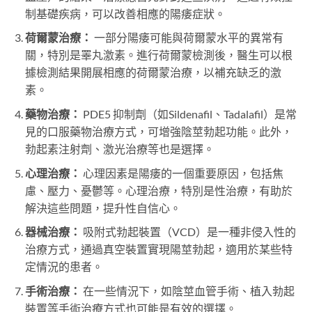
制基礎疾病，可以改善相應的陽痿症狀。
荷爾蒙治療：
一部分陽痿可能與荷爾蒙水平的異常有
關，特別是睪丸激素。進行荷爾蒙檢測後，醫生可以根
據檢測結果開展相應的荷爾蒙治療，以補充缺乏的激
素。
藥物治療：
PDE5 抑制劑（如Sildenafil、Tadalafil）是常
見的口服藥物治療方式，可增強陰莖勃起功能。此外，
勃起素注射劑、激光治療等也是選擇。
心理治療：
心理因素是陽痿的一個重要原因，包括焦
慮、壓力、憂鬱等。心理治療，特別是性治療，有助於
解決這些問題，提升性自信心。
器械治療：
吸附式勃起裝置（VCD）是一種非侵入性的
治療方式，通過真空裝置實現陽莖勃起，適用於某些特
定情況的患者。
手術治療：
在一些情況下，如陰莖血管手術、植入勃起
裝置等手術治療方式也可能是有效的選擇。