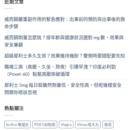
近期文章
威而鋼嚴重副作用的緊急應對：出事前的預防與出事後的救
命步驟
威而鋼劑量怎麼挑？按年齡與健康狀況選對 mg 數，效果與
安全兼顧
超級犀利士多久生效？效果維持幾耐？雙側時窗錯配要先知
職場三高（高壓、久坐、熬夜）引爆早洩？印度必利勁
（Poxet-60）點幫高壓族破循環
犀利士 5mg 每日錠雖然劑量低、安全性高，但呢幾樣安全
問題你唔該忽視
熱點關注
levitra 樂威壯
PDE5抑制劑
Viagra
Vimax增大丸
偉哥