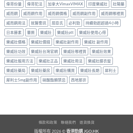
偉哥份量
偉哥犯法
加拿大VimaxVIMAX
印度樂威壯
壯陽藥
威而鋼
威而鋼作用
威而鋼價格
威而鋼副作用
威而鋼哪裡買
威而鋼用法
就醫警訊
屈臣氏
必利勁
持續勃起超過4小時
日本藤素
暈厥
樂威壯
樂威壯ptt
樂威壯使用心得
樂威壯價格
樂威壯價錢
樂威壯副作用
樂威壯 副作用
樂威壯功效
樂威壯台灣官網
樂威壯哪裡買
樂威壯效果
樂威壯服用方法
樂威壯正品
樂威壯用法
樂威壯膜衣錠
樂威壯藥局
樂威壯藥房
樂威壯購買
樂威壯長期
犀利士
犀利士5mg副作用
硝酸酯類禁忌
西地那非
條款和政策
聯絡我們
退貨換貨
版權所有 2026 ©
香港勁購 JGO.HK