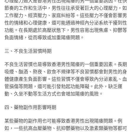
心理壓力過大是香港男性出現陽痿的另一個重要誘因。在快
節奏的工作和生活中，男性往往承受著巨大的心理壓力，如
工作壓力、經濟壓力、家庭糾紛等。這些壓力不僅會影響男
性的情緒和心理健康，還可能通過神經內分泌系統干擾到性
功能。在長期處於高壓狀態下，男性容易出現焦慮、抑鬱等
負面情緒，從而導致或加重陽痿問題。
三、不良生活習慣時期
不良生活習慣也是導致香港男性陽痿的一個重要因素。長期
吸煙、酗酒、熬夜、飲食不規律等不良習慣都會對男性的身
體健康產生負面影響。這些習慣不僅會導致內分泌紊亂、血
管損傷等問題，還可能引發勃起功能障礙。此外，缺乏運
動、久坐不動等生活方式也會增加陽痿的風險。
四、藥物副作用影響時期
某些藥物的副作用也可能導致香港男性出現陽痿問題。例
如，一些抗高血壓藥物、抗抑鬱藥物以及激素類藥物等都可