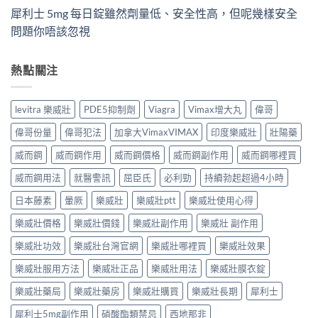
犀利士 5mg 每日錠雖然劑量低、安全性高，但呢幾樣安全
問題你唔該忽視
熱點關注
levitra 樂威壯
PDE5抑制劑
Viagra
Vimax增大丸
偉哥
偉哥份量
偉哥犯法
加拿大VimaxVIMAX
印度樂威壯
壯陽藥
威而鋼
威而鋼作用
威而鋼價格
威而鋼副作用
威而鋼哪裡買
威而鋼用法
就醫警訊
屈臣氏
必利勁
持續勃起超過4小時
日本藤素
暈厥
樂威壯
樂威壯ptt
樂威壯使用心得
樂威壯價格
樂威壯價錢
樂威壯副作用
樂威壯 副作用
樂威壯功效
樂威壯台灣官網
樂威壯哪裡買
樂威壯效果
樂威壯服用方法
樂威壯正品
樂威壯用法
樂威壯膜衣錠
樂威壯藥局
樂威壯藥房
樂威壯購買
樂威壯長期
犀利士
犀利士5mg副作用
硝酸酯類禁忌
西地那非