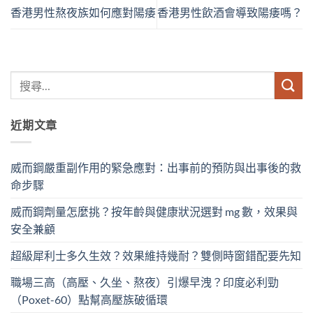
香港男性熬夜族如何應對陽痿
香港男性飲酒會導致陽痿嗎？
近期文章
威而鋼嚴重副作用的緊急應對：出事前的預防與出事後的救
命步驟
威而鋼劑量怎麼挑？按年齡與健康狀況選對 mg 數，效果與
安全兼顧
超級犀利士多久生效？效果維持幾耐？雙側時窗錯配要先知
職場三高（高壓、久坐、熬夜）引爆早洩？印度必利勁
（Poxet-60）點幫高壓族破循環