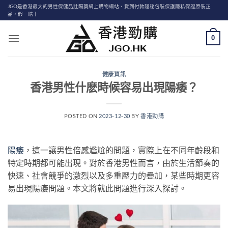
Skip
JGO是香港最大的男性保健品壯陽藥網上購物網站、貨到付款隱秘包裝保護隱私保證原裝正
品，假一賠十
to
content
0
健康資訊
香港男性什麽時候容易出現陽痿？
POSTED ON
2023-12-30
BY
香港勁購
陽痿
，這一讓男性倍感尷尬的問題，實際上在不同年齡段和
特定時期都可能出現。對於香港男性而言，由於生活節奏的
快速、社會競爭的激烈以及多重壓力的疊加，某些時期更容
易出現陽痿問題。本文將就此問題進行深入探討。