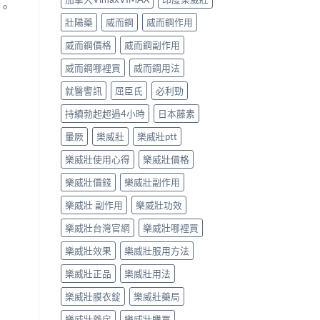
。
壯陽藥
威而鋼
威而鋼作用
威而鋼價格
威而鋼副作用
威而鋼哪裡買
威而鋼用法
就醫警訊
屈臣氏
必利勁
持續勃起超過4小時
日本藤素
暈厥
樂威壯
樂威壯ptt
樂威壯使用心得
樂威壯價格
樂威壯價錢
樂威壯副作用
樂威壯 副作用
樂威壯功效
樂威壯台灣官網
樂威壯哪裡買
樂威壯效果
樂威壯服用方法
樂威壯正品
樂威壯用法
樂威壯膜衣錠
樂威壯藥局
樂威壯藥房
樂威壯購買