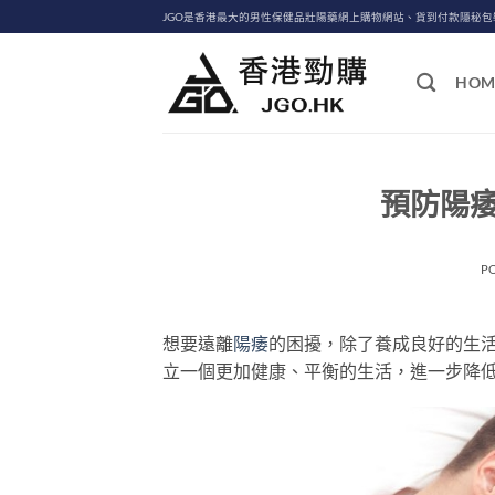
Skip
JGO是香港最大的男性保健品壯陽藥網上購物網站、貨到付款隱秘
to
content
HOM
預防陽
P
想要遠離
陽痿
的困擾，除了養成良好的生
立一個更加健康、平衡的生活，進一步降