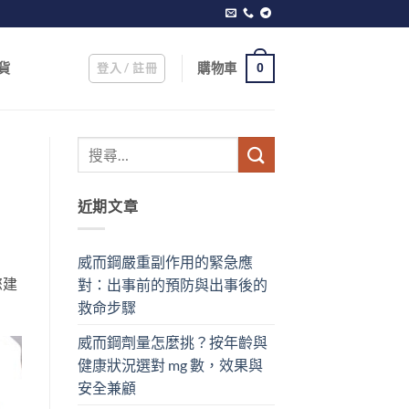
登入 / 註冊
購物車
貨
0
近期文章
威而鋼嚴重副作用的緊急應
您建
對：出事前的預防與出事後的
救命步驟
威而鋼劑量怎麼挑？按年齡與
健康狀況選對 mg 數，效果與
安全兼顧