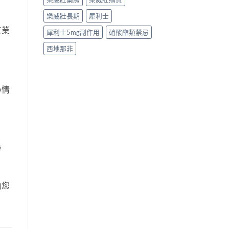
樂威壯長期
犀利士
工業
犀利士5mg副作用
硝酸酯類禁忌
西地那非
心情
評
助您