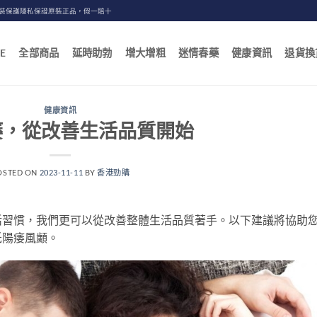
包裝保護隱私保證原裝正品，假一賠十
E
全部商品
延時助勃
增大增粗
迷情春藥
健康資訊
退貨換
健康資訊
痿，從改善生活品質開始
OSTED ON
2023-11-11
BY
香港勁購
活習慣，我們更可以從改善整體生活品質著手。以下建議將協助
低陽痿風顪。