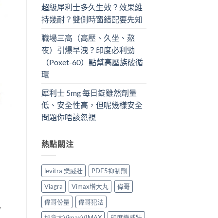
超級犀利士多久生效？效果維
持幾耐？雙側時窗錯配要先知
職場三高（高壓、久坐、熬
夜）引爆早洩？印度必利勁
（Poxet-60）點幫高壓族破循
環
犀利士 5mg 每日錠雖然劑量
低、安全性高，但呢幾樣安全
問題你唔該忽視
熱點關注
levitra 樂威壯
PDE5抑制劑
Viagra
Vimax增大丸
偉哥
偉哥份量
偉哥犯法
青
加拿大VimaxVIMAX
印度樂威壯