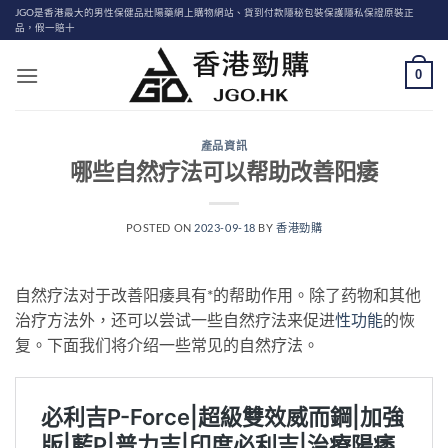
Skip
JGO是香港最大的男性保健品壯陽藥網上購物網站、貨到付款隱秘包裝保護隱私保證原裝正
品，假一賠十
to
content
0
產品資訊
哪些自然疗法可以帮助改善阳痿
POSTED ON
2023-09-18
BY
香港勁購
自然疗法对于改善阳痿具有*的帮助作用。除了药物和其他
治疗方法外，还可以尝试一些自然疗法来促进
性功能
的恢
复。下面我们将介绍一些常见的自然疗法。