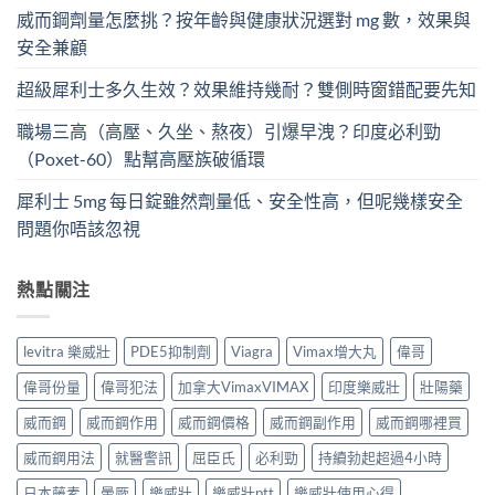
威而鋼劑量怎麼挑？按年齡與健康狀況選對 mg 數，效果與
安全兼顧
超級犀利士多久生效？效果維持幾耐？雙側時窗錯配要先知
職場三高（高壓、久坐、熬夜）引爆早洩？印度必利勁
（Poxet-60）點幫高壓族破循環
犀利士 5mg 每日錠雖然劑量低、安全性高，但呢幾樣安全
問題你唔該忽視
熱點關注
levitra 樂威壯
PDE5抑制劑
Viagra
Vimax增大丸
偉哥
偉哥份量
偉哥犯法
加拿大VimaxVIMAX
印度樂威壯
壯陽藥
威而鋼
威而鋼作用
威而鋼價格
威而鋼副作用
威而鋼哪裡買
威而鋼用法
就醫警訊
屈臣氏
必利勁
持續勃起超過4小時
日本藤素
暈厥
樂威壯
樂威壯ptt
樂威壯使用心得