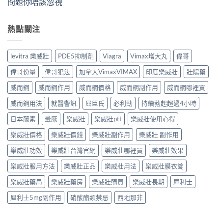
問題你唔該忽視
熱點關注
levitra 樂威壯
PDE5抑制劑
Viagra
Vimax增大丸
偉哥
偉哥份量
偉哥犯法
加拿大VimaxVIMAX
印度樂威壯
壯陽藥
威而鋼
威而鋼作用
威而鋼價格
威而鋼副作用
威而鋼哪裡買
威而鋼用法
就醫警訊
屈臣氏
必利勁
持續勃起超過4小時
日本藤素
暈厥
樂威壯
樂威壯ptt
樂威壯使用心得
樂威壯價格
樂威壯價錢
樂威壯副作用
樂威壯 副作用
樂威壯功效
樂威壯台灣官網
樂威壯哪裡買
樂威壯效果
樂威壯服用方法
樂威壯正品
樂威壯用法
樂威壯膜衣錠
樂威壯藥局
樂威壯藥房
樂威壯購買
樂威壯長期
犀利士
犀利士5mg副作用
硝酸酯類禁忌
西地那非