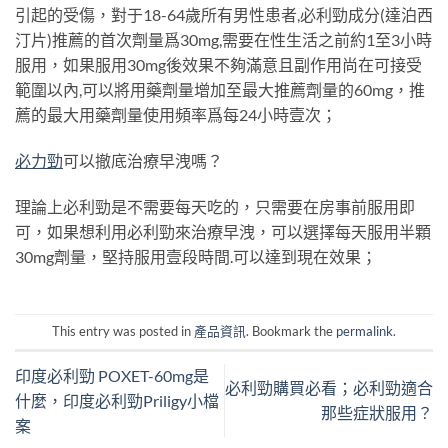
引起的受傷，對于18-64歲所有男性患者,必利勁成分(達泊西
汀片)推薦的首次劑量爲30mg,需要在性生活之前約1至3小時
服用，如果服用30mg後效果不夠滿意且副作用尚在可接受
範圍以內,可以將用藥劑量增加至最大推薦劑量的60mg，推
薦的最大用藥劑量使用頻率爲每24小時壹次；
必
力
勁
可以撤底治療早洩嗎？
理論上必利勁是不需要每天吃的，只需要在房事前服用即
可，如果想利用必利勁來治療早洩，可以選擇每天服用半顆
30mg劑量，堅持服用壹段時間
.
可以達到現在效果；
This entry was posted in
產品資訊
. Bookmark the
permalink
.
印度必利勁 POXET-60mg是
必利勁購買必看；必利勁適合
什麼，印度必利勁Priligy小檔
那些症狀服用？
案