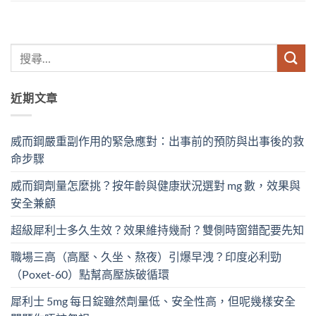
近期文章
威而鋼嚴重副作用的緊急應對：出事前的預防與出事後的救
命步驟
威而鋼劑量怎麼挑？按年齡與健康狀況選對 mg 數，效果與
安全兼顧
超級犀利士多久生效？效果維持幾耐？雙側時窗錯配要先知
職場三高（高壓、久坐、熬夜）引爆早洩？印度必利勁
（Poxet-60）點幫高壓族破循環
犀利士 5mg 每日錠雖然劑量低、安全性高，但呢幾樣安全