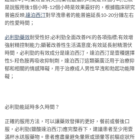
是說服用後1個小時-12個小時是效果最好的，根據臨床研究
普遍反映,
達泊西汀
對早洩患者的能普遍延長10-20分鐘左右
的性愛時間；
必利勁藥效
耐受性好;必利勁全面改善PE的各項指標;有效增
強射精控制能力;顯著改善性生活滿意度;有效延長射精潛伏
時間，必利勁的有效成分是達泊西汀，達泊西汀是壹種選擇
性5-羟色胺再吸收抑制劑，達泊西汀這類藥廣泛用于治療抑
郁和相關的情感障礙，用于治療成人男性早洩和勃起功能障
礙；
必利勁能延時多久時間？
正確的服用方法，可以讓藥效發揮的更好，餐前或餐後口
服，必利勁(鹽酸達泊西汀)應完整吞下，建議患者至少用壹
滿杯水送服藥物。患者應盡量避免暈厥或頭暈等前驅症狀所