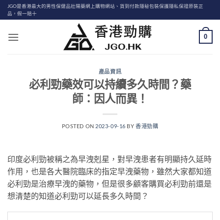
Skip
JGO是香港最大的男性保健品壯陽藥網上購物網站、貨到付款隱秘包裝保護隱私保證原裝正
品，假一賠十
to
content
0
產品資訊
必利勁藥效可以持續多久時間？藥
師：因人而異！
POSTED ON
2023-09-16
BY
香港勁購
印度必利勁被稱之為早洩剋星，對早洩患者有明顯持久延時
作用，也是各大醫院臨床的指定早洩藥物，雖然大家都知道
必利勁是治療早洩的藥物，但是很多顧客購買必利勁前還是
想清楚的知道必利勁可以延長多久時間？