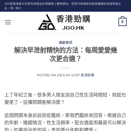
Skip
JGO是香港最大的男性保健品壯陽藥網上購物網站、貨到付款隱秘包裝保護隱私保證原裝正
品，假一賠十
to
content
0
健康資訊
解決早泄射精快的方法：每周愛愛幾
次更合適？
POSTED ON
2023-09-11
BY
香港勁購
上了年紀之後，很多男人朋友說自己性生活時間短，勃起也
變差了，這種問題能解決麼？
這個問題本身訴說就些籠統，那我們籠統來回答，根據自己
的年齡、婚姻情況、性生活頻率，配合適度用藥是可以解決
的。如果說治愈的話，真的要分年齡和體質。