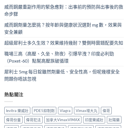
威而鋼嚴重副作用的緊急應對：出事前的預防與出事後的救
命步驟
威而鋼劑量怎麼挑？按年齡與健康狀況選對 mg 數，效果與
安全兼顧
超級犀利士多久生效？效果維持幾耐？雙側時窗錯配要先知
職場三高（高壓、久坐、熬夜）引爆早洩？印度必利勁
（Poxet-60）點幫高壓族破循環
犀利士 5mg 每日錠雖然劑量低、安全性高，但呢幾樣安全
問題你唔該忽視
熱點關注
levitra 樂威壯
PDE5抑制劑
Viagra
Vimax增大丸
偉哥
偉哥份量
偉哥犯法
加拿大VimaxVIMAX
印度樂威壯
壯陽藥