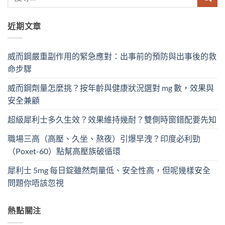
近期文章
威而鋼嚴重副作用的緊急應對：出事前的預防與出事後的救
命步驟
威而鋼劑量怎麼挑？按年齡與健康狀況選對 mg 數，效果與
安全兼顧
超級犀利士多久生效？效果維持幾耐？雙側時窗錯配要先知
職場三高（高壓、久坐、熬夜）引爆早洩？印度必利勁
（Poxet-60）點幫高壓族破循環
犀利士 5mg 每日錠雖然劑量低、安全性高，但呢幾樣安全
問題你唔該忽視
熱點關注