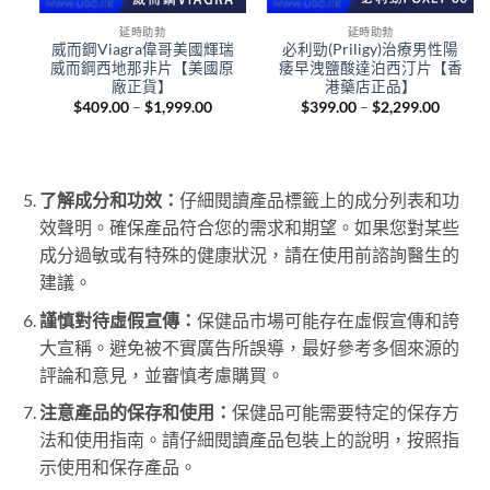
延時助勃
延時助勃
馬
威而鋼Viagra偉哥美國輝瑞
必利勁(Priligy)治療男性陽
西
威而鋼西地那非片【美國原
痿早洩鹽酸達泊西汀片【香
港
廠正貨】
港藥店正品】
Price
Price
$
409.00
–
$
1,999.00
$
399.00
–
$
2,299.00
range:
range:
urrent
$409.00
$399.0
ice
through
throug
:
$1,999.00
$2,299
,000.00.
了解成分和功效：
仔細閱讀產品標籤上的成分列表和功
效聲明。確保產品符合您的需求和期望。如果您對某些
成分過敏或有特殊的健康狀況，請在使用前諮詢醫生的
建議。
謹慎對待虛假宣傳：
保健品市場可能存在虛假宣傳和誇
大宣稱。避免被不實廣告所誤導，最好參考多個來源的
評論和意見，並審慎考慮購買。
注意產品的保存和使用：
保健品可能需要特定的保存方
法和使用指南。請仔細閱讀產品包裝上的說明，按照指
示使用和保存產品。