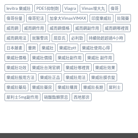
levitra 樂威壯
PDE5抑制劑
Viagra
Vimax增大丸
偉哥
偉哥份量
偉哥犯法
加拿大VimaxVIMAX
印度樂威壯
壯陽藥
威而鋼
威而鋼作用
威而鋼價格
威而鋼副作用
威而鋼哪裡買
威而鋼用法
就醫警訊
屈臣氏
必利勁
持續勃起超過4小時
日本藤素
暈厥
樂威壯
樂威壯ptt
樂威壯使用心得
樂威壯價格
樂威壯價錢
樂威壯副作用
樂威壯 副作用
樂威壯功效
樂威壯台灣官網
樂威壯哪裡買
樂威壯效果
樂威壯服用方法
樂威壯正品
樂威壯用法
樂威壯膜衣錠
樂威壯藥局
樂威壯藥房
樂威壯購買
樂威壯長期
犀利士
犀利士5mg副作用
硝酸酯類禁忌
西地那非