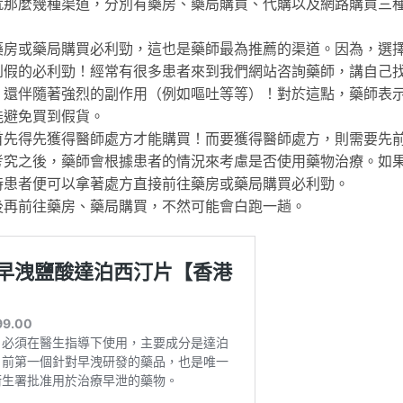
就那麼幾種渠道，分別有藥房、藥局購買、代購以及網路購買三
藥房或藥局購買必利勁，這也是藥師最為推薦的渠道。因為，選
到假的必利勁！經常有很多患者來到我們網站咨詢藥師，講自己
，還伴隨著強烈的副作用（例如嘔吐等等）！對於這點，藥師表
能避免買到假貨。
首先得先獲得醫師處方才能購買！而要獲得醫師處方，則需要先
考究之後，藥師會根據患者的情況來考慮是否使用藥物治療。如
時患者便可以拿著處方直接前往藥房或藥局購買必利勁。
後再前往藥房、藥局購買，不然可能會白跑一趟。