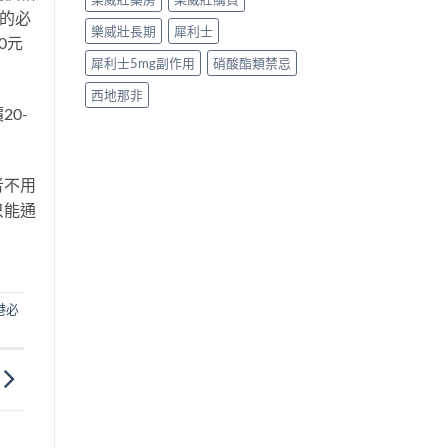
g的必
樂威壯長期
犀利士
0元
犀利士5mg副作用
硝酸酯類禁忌
西地那非
0-
者不用
只能通
港必