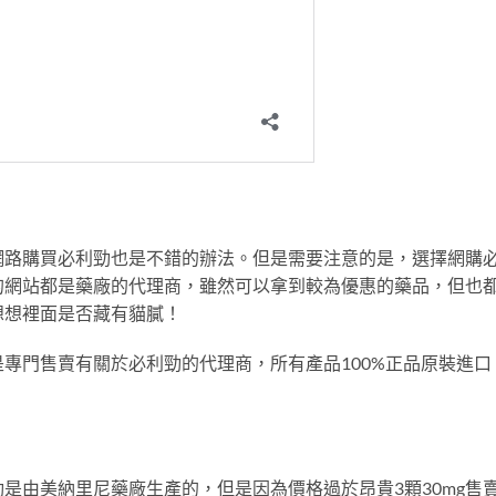
網路購買必利勁也是不錯的辦法。但是需要注意的是，選擇網購
的網站都是藥廠的代理商，雖然可以拿到較為優惠的藥品，但也
想想裡面是否藏有貓膩！
專門售賣有關於必利勁的代理商，所有產品100%正品原裝進口
是由美納里尼藥廠生產的，但是因為價格過於昂貴3顆30mg售