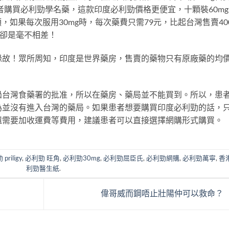
者購買必利勁學名藥，這款印度必利勁價格更便宜，十顆裝60m
顆，如果每次服用30mg時，每次藥費只需79元，比起台灣售賣40
果卻是毫不相差！
故！眾所周知，印度是世界藥房，售賣的藥物只有原廠藥的均價2
過台灣食藥署的批准，所以在藥房、藥局並不能買到。所以，患
為並沒有進入台灣的藥局。如果患者想要購買印度必利勁的話，
還需要加收運費等費用，建議患者可以直接選擇網購形式購買。
priligy
,
必利勁 旺角
,
必利勁30mg
,
必利勁屈臣氏
,
必利勁網購
,
必利勁萬寧
,
香
利勁醫生紙
.
偉哥威而鋼唔止壯陽仲可以救命？