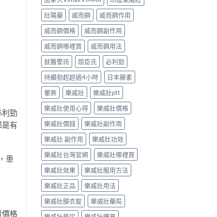
壯陽藥
威而鋼
威而鋼作用
威而鋼價格
威而鋼副作用
威而鋼哪裡買
威而鋼用法
就醫警訊
屈臣氏
必利勁
持續勃起超過4小時
日本藤素
暈厥
樂威壯
樂威壯ptt
樂威壯使用心得
樂威壯價格
必利勁
樂威壯價錢
樂威壯副作用
都是有
樂威壯 副作用
樂威壯功效
樂威壯台灣官網
樂威壯哪裡買
，患
樂威壯效果
樂威壯服用方法
樂威壯正品
樂威壯用法
樂威壯膜衣錠
樂威壯藥局
賣價格
樂威壯藥房
樂威壯購買