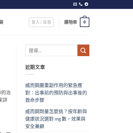
登入 / 註冊
購物車
貨
0
近期文章
威而鋼嚴重副作用的緊急應
市的治
對：出事前的預防與出事後的
家詳
救命步驟
威而鋼劑量怎麼挑？按年齡與
健康狀況選對 mg 數，效果與
安全兼顧