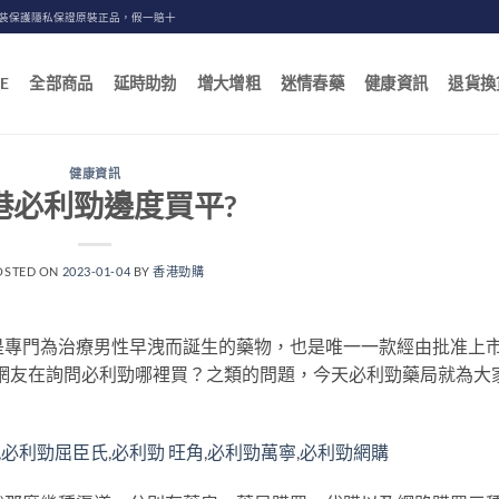
包裝保護隱私保證原裝正品，假一賠十
E
全部商品
延時助勃
增大增粗
迷情春藥
健康資訊
退貨換
健康資訊
港必利勁邊度買平?
OSTED ON
2023-01-04
BY
香港勁購
是專門為治療男性早洩而誕生的藥物，也是唯一一款經由批准上
多網友在詢問必利勁哪裡買？之類的問題，今天必利勁藥局就為大
,
必利勁屈臣氏
,
必利勁 旺角
,
必利勁萬寧
,
必利勁網購