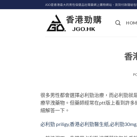
Skip
JGO是香港最大的男性保健品壯陽藥網上購物網站、貨到付款隱秘
to
content
HOM
香
P
很多男性都會選擇必利勁治療，而必利勁就
療早洩藥物。但藥師經常在ptt版上看到許
細解答一下。
必利勁 priligy
,
香港必利勁醫生紙
,
必利勁30mg