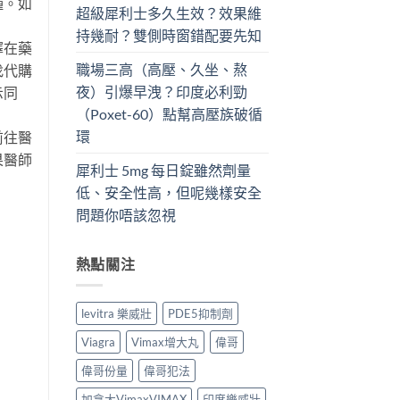
種。如
超級犀利士多久生效？效果維
持幾耐？雙側時窗錯配要先知
擇在藥
職場三高（高壓、久坐、熬
找代購
夜）引爆早洩？印度必利勁
示同
（Poxet-60）點幫高壓族破循
環
前往醫
果醫師
犀利士 5mg 每日錠雖然劑量
低、安全性高，但呢幾樣安全
問題你唔該忽視
熱點關注
levitra 樂威壯
PDE5抑制劑
Viagra
Vimax增大丸
偉哥
偉哥份量
偉哥犯法
加拿大VimaxVIMAX
印度樂威壯