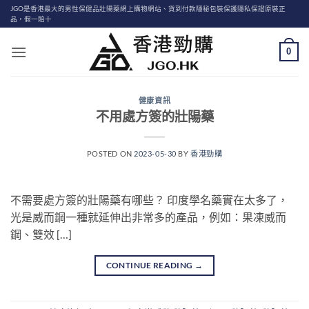
Skip
JGO是香港最大的男性保健品壯陽藥網上購物網站、貨到付款隱秘包裝保護隱私保證原裝正
品，假一賠十
to
content
0
健康資訊
不用處方簽的壯陽藥
POSTED ON
2023-05-30
BY
香港勁購
不需要處方簽的壯陽藥有哪些？ 印度學名藥實在太多了，
光是威而鋼一種就延伸出非常多的產品，例如：果凍威而
鋼、雙效 […]
CONTINUE READING
→