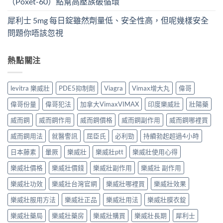
（Poxet-60）點幫高壓族破循環
犀利士 5mg 每日錠雖然劑量低、安全性高，但呢幾樣安全
問題你唔該忽視
熱點關注
levitra 樂威壯
PDE5抑制劑
Viagra
Vimax增大丸
偉哥
偉哥份量
偉哥犯法
加拿大VimaxVIMAX
印度樂威壯
壯陽藥
威而鋼
威而鋼作用
威而鋼價格
威而鋼副作用
威而鋼哪裡買
威而鋼用法
就醫警訊
屈臣氏
必利勁
持續勃起超過4小時
日本藤素
暈厥
樂威壯
樂威壯ptt
樂威壯使用心得
樂威壯價格
樂威壯價錢
樂威壯副作用
樂威壯 副作用
樂威壯功效
樂威壯台灣官網
樂威壯哪裡買
樂威壯效果
樂威壯服用方法
樂威壯正品
樂威壯用法
樂威壯膜衣錠
樂威壯藥局
樂威壯藥房
樂威壯購買
樂威壯長期
犀利士