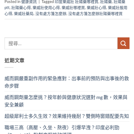
Posted in
健康資訊
|
Tagged
印度樂威壯 壯陽藥哪裡買
,
壯陽藥
,
壯陽藥
ptt
,
壯陽藥心得
,
樂威壯使用心得
,
樂威壯哪裡買
,
樂威壯心得
,
樂威壯服用
心得
,
樂威壯藥局
,
沒有處方箋怎麼辦
,
沒有處方箋怎麼辦壯陽藥哪裡買
近期文章
威而鋼嚴重副作用的緊急應對：出事前的預防與出事後的救
命步驟
威而鋼劑量怎麼挑？按年齡與健康狀況選對 mg 數，效果與
安全兼顧
超級犀利士多久生效？效果維持幾耐？雙側時窗錯配要先知
職場三高（高壓、久坐、熬夜）引爆早洩？印度必利勁