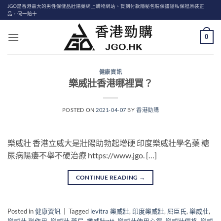
Skip
JGO是香港最大的男性保健品壯陽藥網上購物網站、貨到付款隱秘包裝保護隱私保證原裝正
品，假一賠十
to
content
0
健康資訊
樂威壯香港哪裡買？
POSTED ON
2021-04-07
BY
香港勁購
樂威壯 香港立威大是壯陽助勃起增硬 印度樂威壯學名藥 糖
尿病陽痿不舉不硬治療 https://www.jgo. […]
CONTINUE READING
→
Posted in
健康資訊
|
Tagged
levitra 樂威壯
,
印度樂威壯
,
屈臣氏
,
樂威壯
,
樂威壯 副作用
,
樂威壯 藥局
,
樂威壯ptt
,
樂威壯使用心得
,
樂威壯價格
,
樂威