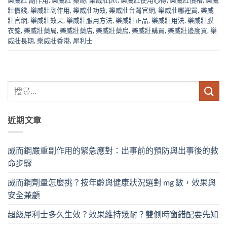
壯價錢
,
樂威壯副作用
,
樂威壯功效
,
樂威壯台灣官網
,
樂威壯哪裡買
,
樂威
壯官網
,
樂威壯效果
,
樂威壯服用方法
,
樂威壯正品
,
樂威壯用法
,
樂威壯膜
衣錠
,
樂威壯藥局
,
樂威壯藥店
,
樂威壯藥房
,
樂威壯購買
,
樂威壯邊度買
,
樂
威壯長期
,
樂威壯香港
,
犀利士
近期文章
威而鋼嚴重副作用的緊急應對：出事前的預防與出事後的救
命步驟
威而鋼劑量怎麼挑？按年齡與健康狀況選對 mg 數，效果與
安全兼顧
超級犀利士多久生效？效果維持幾耐？雙側時窗錯配要先知