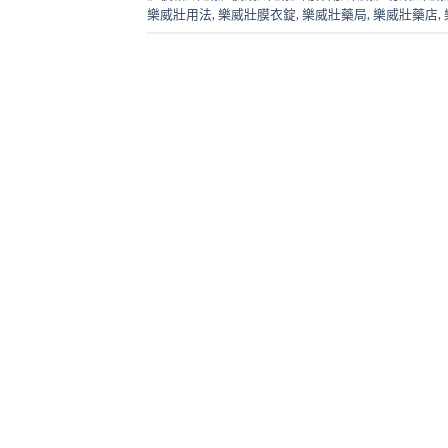
樂威壯用法
,
樂威壯膜衣錠
,
樂威壯藥局
,
樂威壯藥店
,