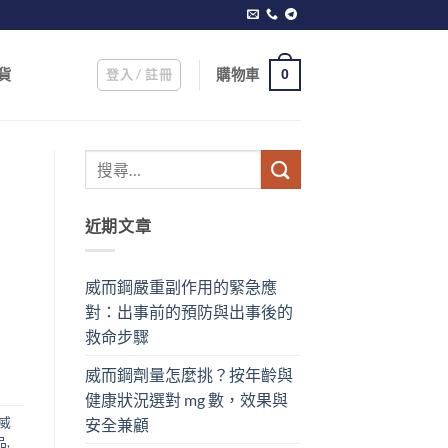
登入 / 註冊
購物車
貨
0
近期文章
威而鋼嚴重副作用的緊急應
對：出事前的預防與出事後的
救命步驟
威而鋼劑量怎麼挑？按年齡與
健康狀況選對 mg 數，效果與
威
安全兼顧
品
,