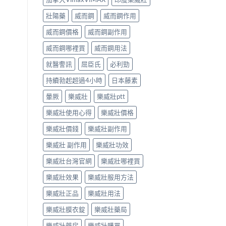
壯陽藥
威而鋼
威而鋼作用
威而鋼價格
威而鋼副作用
威而鋼哪裡買
威而鋼用法
就醫警訊
屈臣氏
必利勁
持續勃起超過4小時
日本藤素
暈厥
樂威壯
樂威壯ptt
樂威壯使用心得
樂威壯價格
樂威壯價錢
樂威壯副作用
樂威壯 副作用
樂威壯功效
樂威壯台灣官網
樂威壯哪裡買
樂威壯效果
樂威壯服用方法
樂威壯正品
樂威壯用法
樂威壯膜衣錠
樂威壯藥局
樂威壯藥房
樂威壯購買