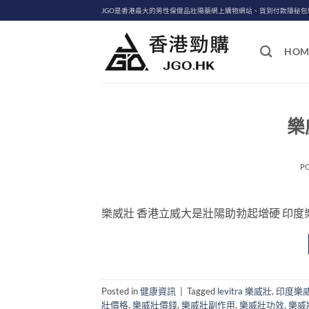
Skip
JGO是香港最大的男性保健品壯陽藥網上購物網站、貨到付款隱秘
to
content
HOM
樂
P
樂威壯 香港立威大是壯陽助勃起增硬 印度樂威壯學
Posted in
健康資訊
|
Tagged
levitra 樂威壯
,
印度樂
壯價格
,
樂威壯價錢
,
樂威壯副作用
,
樂威壯功效
,
樂威