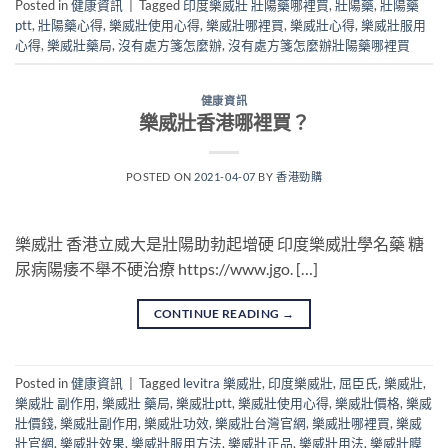
Posted in
健康資訊
|
Tagged
印度樂威壯 壯陽藥哪裡買
,
壯陽藥
,
壯陽藥
ptt
,
壯陽藥心得
,
樂威壯使用心得
,
樂威壯哪裡買
,
樂威壯心得
,
樂威壯服用
心得
,
樂威壯藥局
,
沒有處方箋怎麼辦
,
沒有處方箋怎麼辦壯陽藥哪裡買
健康資訊
樂威壯香港哪裡買？
POSTED ON
2021-04-07
BY
香港勁購
樂威壯 香港立威大是壯陽助勃起增硬 印度樂威壯學名藥 糖
尿病陽痿不舉不硬治療 https://www.jgo. […]
CONTINUE READING
→
Posted in
健康資訊
|
Tagged
levitra 樂威壯
,
印度樂威壯
,
屈臣氏
,
樂威壯
,
樂威壯 副作用
,
樂威壯 藥局
,
樂威壯ptt
,
樂威壯使用心得
,
樂威壯價格
,
樂威
壯價錢
,
樂威壯副作用
,
樂威壯功效
,
樂威壯台灣官網
,
樂威壯哪裡買
,
樂威
壯官網
,
樂威壯效果
,
樂威壯服用方法
,
樂威壯正品
,
樂威壯用法
,
樂威壯膜