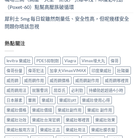
（Poxet-60）點幫高壓族破循環
犀利士 5mg 每日錠雖然劑量低、安全性高，但呢幾樣安全
問題你唔該忽視
熱點關注
levitra 樂威壯
PDE5抑制劑
Viagra
Vimax增大丸
偉哥
偉哥份量
偉哥犯法
加拿大VimaxVIMAX
印度樂威壯
壯陽藥
威而鋼
威而鋼作用
威而鋼價格
威而鋼副作用
威而鋼哪裡買
威而鋼用法
就醫警訊
屈臣氏
必利勁
持續勃起超過4小時
日本藤素
暈厥
樂威壯
樂威壯ptt
樂威壯使用心得
樂威壯價格
樂威壯價錢
樂威壯副作用
樂威壯 副作用
樂威壯功效
樂威壯台灣官網
樂威壯哪裡買
樂威壯效果
樂威壯服用方法
樂威壯正品
樂威壯用法
樂威壯膜衣錠