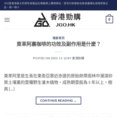
Skip
JGO是香港最大的男性保健品壯陽藥網上購物網站、貨到付款隱秘包裝保護隱私保證原裝正
品，假一賠十
to
content
0
健康資訊
東革阿裏咖啡的功效及副作用是什麼？
POSTED ON
2022-11-12
BY
香港勁購
東革阿里是生長在東南亞靠近赤道的原始熱帶雨林中潮濕砂
質土壤裏的壹種野生灌木植物，成熟期壹般為 5 年以上。樹
高 […]
CONTINUE READING
→