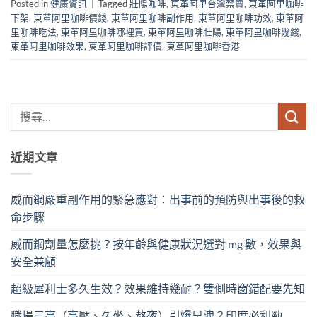
Posted in
健康資訊
|
Tagged
壯陽咖啡
,
東革阿里台灣禁賣
,
東革阿里咖啡
下架
,
東革阿里咖啡價錢
,
東革阿里咖啡副作用
,
東革阿里咖啡功效
,
東革阿
里咖啡吃法
,
東革阿里咖啡哪裡買
,
東革阿里咖啡壯陽
,
東革阿里咖啡幾錢
,
東革阿里咖啡效果
,
東革阿里咖啡評價
,
東革阿里咖啡香港
近期文章
威而鋼嚴重副作用的緊急應對：出事前的預防與出事後的救
命步驟
威而鋼劑量怎麼挑？按年齡與健康狀況選對 mg 數，效果與
安全兼顧
超級犀利士多久生效？效果維持幾耐？雙側時窗錯配要先知
職場三高（高壓、久坐、熬夜）引爆早洩？印度必利勁