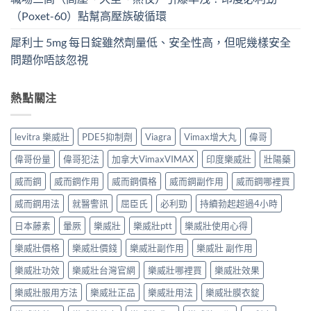
（Poxet-60）點幫高壓族破循環
犀利士 5mg 每日錠雖然劑量低、安全性高，但呢幾樣安全
問題你唔該忽視
熱點關注
levitra 樂威壯
PDE5抑制劑
Viagra
Vimax增大丸
偉哥
偉哥份量
偉哥犯法
加拿大VimaxVIMAX
印度樂威壯
壯陽藥
威而鋼
威而鋼作用
威而鋼價格
威而鋼副作用
威而鋼哪裡買
威而鋼用法
就醫警訊
屈臣氏
必利勁
持續勃起超過4小時
日本藤素
暈厥
樂威壯
樂威壯ptt
樂威壯使用心得
樂威壯價格
樂威壯價錢
樂威壯副作用
樂威壯 副作用
樂威壯功效
樂威壯台灣官網
樂威壯哪裡買
樂威壯效果
樂威壯服用方法
樂威壯正品
樂威壯用法
樂威壯膜衣錠