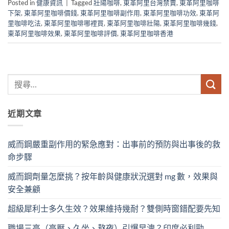
Posted in
健康資訊
|
Tagged
壯陽咖啡
,
東革阿里台灣禁賣
,
東革阿里咖啡
下架
,
東革阿里咖啡價錢
,
東革阿里咖啡副作用
,
東革阿里咖啡功效
,
東革阿
里咖啡吃法
,
東革阿里咖啡哪裡買
,
東革阿里咖啡壯陽
,
東革阿里咖啡幾錢
,
東革阿里咖啡效果
,
東革阿里咖啡評價
,
東革阿里咖啡香港
近期文章
威而鋼嚴重副作用的緊急應對：出事前的預防與出事後的救
命步驟
威而鋼劑量怎麼挑？按年齡與健康狀況選對 mg 數，效果與
安全兼顧
超級犀利士多久生效？效果維持幾耐？雙側時窗錯配要先知
職場三高（高壓、久坐、熬夜）引爆早洩？印度必利勁