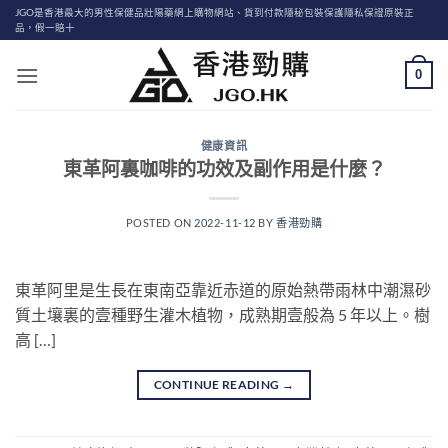
Skip
JGO是香港最大的男性保健品壯陽藥網上購物網站、貨到付款隱秘包裝保護隱私保證原裝正
品，假一賠十
to
content
0
健康資訊
東革阿裏咖啡的功效及副作用是什麼？
POSTED ON
2022-11-12
BY
香港勁購
東革阿里是生長在東南亞靠近赤道的原始熱帶雨林中潮濕砂
質土壤裏的壹種野生灌木植物，成熟期壹般為 5 年以上。樹
高 […]
CONTINUE READING
→