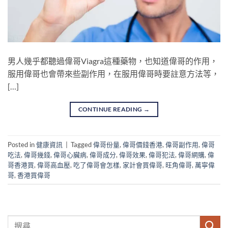
男人幾乎都聽過偉哥Viagra這種藥物，也知道偉哥的作用，
服用偉哥也會帶來些副作用，在服用偉哥時要註意方法等，
[…]
CONTINUE READING
→
Posted in
健康資訊
|
Tagged
偉哥份量
,
偉哥價錢香港
,
偉哥副作用
,
偉哥
吃法
,
偉哥幾錢
,
偉哥心臟病
,
偉哥成分
,
偉哥效果
,
偉哥犯法
,
偉哥網購
,
偉
哥香港買
,
偉哥高血壓
,
吃了偉哥會怎樣
,
家計會買偉哥
,
旺角偉哥
,
萬寧偉
哥
,
香港買偉哥