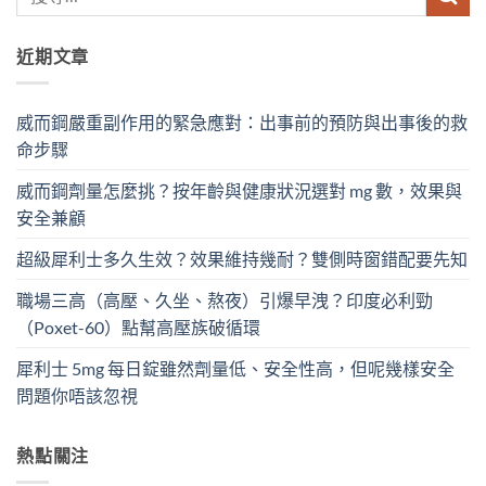
近期文章
威而鋼嚴重副作用的緊急應對：出事前的預防與出事後的救
命步驟
威而鋼劑量怎麼挑？按年齡與健康狀況選對 mg 數，效果與
安全兼顧
超級犀利士多久生效？效果維持幾耐？雙側時窗錯配要先知
職場三高（高壓、久坐、熬夜）引爆早洩？印度必利勁
（Poxet-60）點幫高壓族破循環
犀利士 5mg 每日錠雖然劑量低、安全性高，但呢幾樣安全
問題你唔該忽視
熱點關注