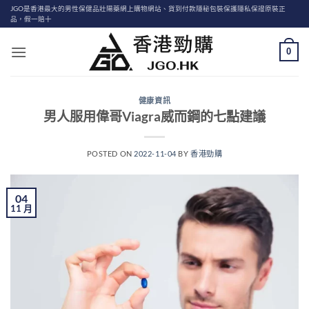
Skip
JGO是香港最大的男性保健品壯陽藥網上購物網站、貨到付款隱秘包裝保護隱私保證原裝正
品，假一賠十
to
content
0
健康資訊
男人服用偉哥Viagra威而鋼的七點建議
POSTED ON
2022-11-04
BY
香港勁購
04
11 月