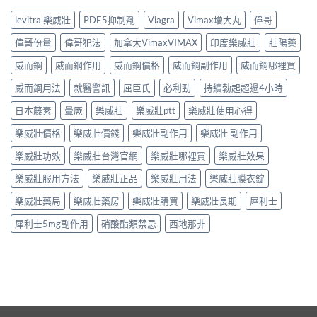
levitra 樂威壯
PDE5抑制劑
Viagra
Vimax增大丸
偉哥
偉哥份量
偉哥犯法
加拿大VimaxVIMAX
印度樂威壯
壯陽藥
威而鋼
威而鋼作用
威而鋼價格
威而鋼副作用
威而鋼哪裡買
威而鋼用法
就醫警訊
屈臣氏
必利勁
持續勃起超過4小時
日本藤素
暈厥
樂威壯
樂威壯ptt
樂威壯使用心得
樂威壯價格
樂威壯價錢
樂威壯副作用
樂威壯 副作用
樂威壯功效
樂威壯台灣官網
樂威壯哪裡買
樂威壯效果
樂威壯服用方法
樂威壯正品
樂威壯用法
樂威壯膜衣錠
樂威壯藥局
樂威壯藥房
樂威壯購買
樂威壯長期
犀利士
犀利士5mg副作用
硝酸酯類禁忌
西地那非