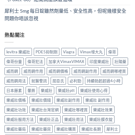
犀利士 5mg 每日錠雖然劑量低、安全性高，但呢幾樣安全
問題你唔該忽視
熱點關注
levitra 樂威壯
PDE5抑制劑
Viagra
Vimax增大丸
偉哥
偉哥份量
偉哥犯法
加拿大VimaxVIMAX
印度樂威壯
壯陽藥
威而鋼
威而鋼作用
威而鋼價格
威而鋼副作用
威而鋼哪裡買
威而鋼用法
就醫警訊
屈臣氏
必利勁
持續勃起超過4小時
日本藤素
暈厥
樂威壯
樂威壯ptt
樂威壯使用心得
樂威壯價格
樂威壯價錢
樂威壯副作用
樂威壯 副作用
樂威壯功效
樂威壯台灣官網
樂威壯哪裡買
樂威壯效果
樂威壯服用方法
樂威壯正品
樂威壯用法
樂威壯膜衣錠
樂威壯藥局
樂威壯藥房
樂威壯購買
樂威壯長期
犀利士