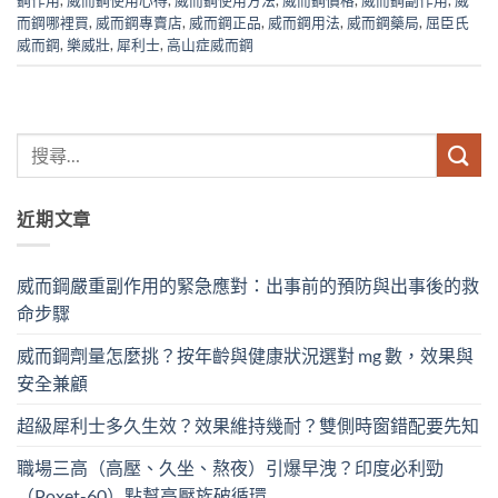
而鋼哪裡買
,
威而鋼專賣店
,
威而鋼正品
,
威而鋼用法
,
威而鋼藥局
,
屈臣氏
威而鋼
,
樂威壯
,
犀利士
,
高山症威而鋼
近期文章
威而鋼嚴重副作用的緊急應對：出事前的預防與出事後的救
命步驟
威而鋼劑量怎麼挑？按年齡與健康狀況選對 mg 數，效果與
安全兼顧
超級犀利士多久生效？效果維持幾耐？雙側時窗錯配要先知
職場三高（高壓、久坐、熬夜）引爆早洩？印度必利勁
（Poxet-60）點幫高壓族破循環