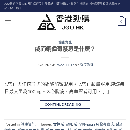
Skip
JGO是香港最大的男性保健品壯陽藥網上購物網站、貨到付款隱秘包裝保護隱私保證原裝正
品，假一賠十
to
content
0
健康資訊
威而鋼偉哥禁忌是什麼？
POSTED ON
2022-11-12
BY
香港勁購
1.禁止與任何形式的硝酸酯類混用。 2.禁止超量服用,建議每
日最大量為100mg。 3.心臟病、高血壓者可用， […]
CONTINUE READING
→
Posted in
健康資訊
|
Tagged
女性威而鋼
,
威而鋼viagra台灣專賣店
,
威而
鋼作用
,
威而鋼使用心得
,
威而鋼使用方法
,
威而鋼價格
,
威而鋼副作用
,
威