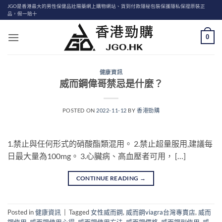
Skip
JGO是香港最大的男性保健品壯陽藥網上購物網站、貨到付款隱秘包裝保護隱私保證原裝正
品，假一賠十
to
content
0
健康資訊
威而鋼偉哥禁忌是什麼？
POSTED ON
2022-11-12
BY
香港勁購
1.禁止與任何形式的硝酸酯類混用。 2.禁止超量服用,建議每
日最大量為100mg。 3.心臟病、高血壓者可用， […]
CONTINUE READING
→
Posted in
健康資訊
|
Tagged
女性威而鋼
,
威而鋼viagra台灣專賣店
,
威而
鋼作用
,
威而鋼使用心得
,
威而鋼使用方法
,
威而鋼價格
,
威而鋼副作用
,
威