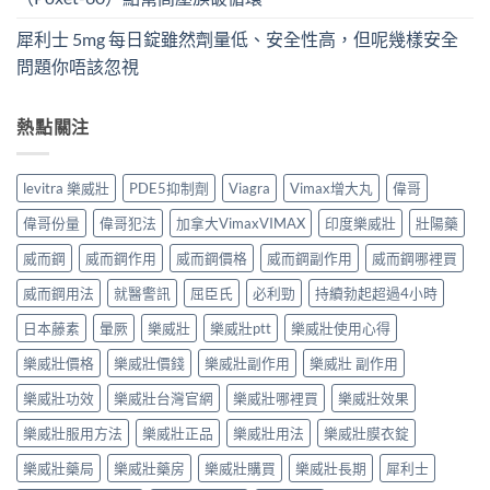
犀利士 5mg 每日錠雖然劑量低、安全性高，但呢幾樣安全
問題你唔該忽視
熱點關注
levitra 樂威壯
PDE5抑制劑
Viagra
Vimax增大丸
偉哥
偉哥份量
偉哥犯法
加拿大VimaxVIMAX
印度樂威壯
壯陽藥
威而鋼
威而鋼作用
威而鋼價格
威而鋼副作用
威而鋼哪裡買
威而鋼用法
就醫警訊
屈臣氏
必利勁
持續勃起超過4小時
日本藤素
暈厥
樂威壯
樂威壯ptt
樂威壯使用心得
樂威壯價格
樂威壯價錢
樂威壯副作用
樂威壯 副作用
樂威壯功效
樂威壯台灣官網
樂威壯哪裡買
樂威壯效果
樂威壯服用方法
樂威壯正品
樂威壯用法
樂威壯膜衣錠
樂威壯藥局
樂威壯藥房
樂威壯購買
樂威壯長期
犀利士