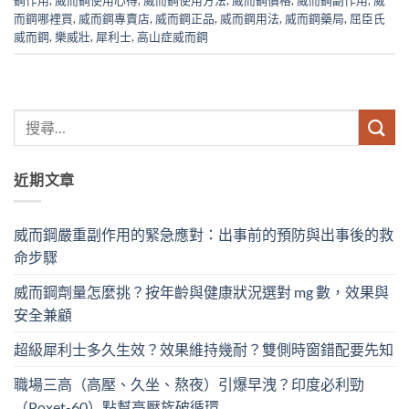
而鋼哪裡買
,
威而鋼專賣店
,
威而鋼正品
,
威而鋼用法
,
威而鋼藥局
,
屈臣氏
威而鋼
,
樂威壯
,
犀利士
,
高山症威而鋼
近期文章
威而鋼嚴重副作用的緊急應對：出事前的預防與出事後的救
命步驟
威而鋼劑量怎麼挑？按年齡與健康狀況選對 mg 數，效果與
安全兼顧
超級犀利士多久生效？效果維持幾耐？雙側時窗錯配要先知
職場三高（高壓、久坐、熬夜）引爆早洩？印度必利勁
（Poxet-60）點幫高壓族破循環