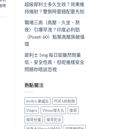
超級犀利士多久生效？效果維
咖啡
持幾耐？雙側時窗錯配要先知
職場三高（高壓、久坐、熬
夜）引爆早洩？印度必利勁
（Poxet-60）點幫高壓族破循
環
犀利士 5mg 每日錠雖然劑量
低、安全性高，但呢幾樣安全
問題你唔該忽視
熱點關注
levitra 樂威壯
PDE5抑制劑
Viagra
Vimax增大丸
偉哥
偉哥份量
偉哥犯法
加拿大VimaxVIMAX
印度樂威壯