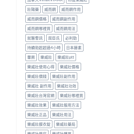
壯陽藥
威而鋼
威而鋼作用
威而鋼價格
威而鋼副作用
威而鋼哪裡買
威而鋼用法
就醫警訊
屈臣氏
必利勁
持續勃起超過4小時
日本藤素
暈厥
樂威壯
樂威壯ptt
樂威壯使用心得
樂威壯價格
樂威壯價錢
樂威壯副作用
樂威壯 副作用
樂威壯功效
樂威壯台灣官網
樂威壯哪裡買
樂威壯效果
樂威壯服用方法
樂威壯正品
樂威壯用法
樂威壯膜衣錠
樂威壯藥局
樂威壯藥房
樂威壯購買