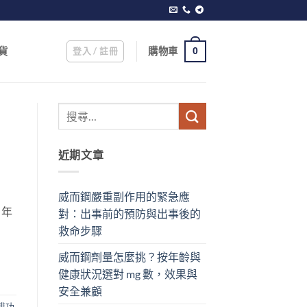
登入 / 註冊
購物車
貨
0
近期文章
威而鋼嚴重副作用的緊急應
 年
對：出事前的預防與出事後的
救命步驟
威而鋼劑量怎麼挑？按年齡與
健康狀況選對 mg 數，效果與
安全兼顧
啡功