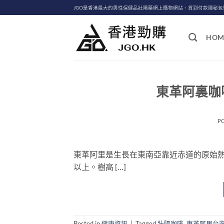
Skip
JGO是香港最大的男性保健品壯陽藥網上購物網站、貨到付款隱秘
to
content
HOM
東革阿裏咖
P
東革阿里是生長在東南亞靠近赤道的原始熱
以上。樹高 […]
Posted in
健康資訊
|
Tagged
壯陽咖啡
,
東革阿里台