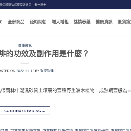
包裝保護隱私保證原裝正品，假一賠十
E
全部商品
延時助勃
增大增粗
迷情春藥
健康資訊
退貨換
健康資訊
啡的功效及副作用是什麼？
OSTED ON
2022-11-12
BY
香港勁購
帶雨林中潮濕砂質土壤裏的壹種野生灌木植物，成熟期壹般為 5
CONTINUE READING
→
灣禁賣
,
東革阿里咖啡下架
,
東革阿里咖啡價錢
,
東革阿里咖啡副作用
,
東革阿里咖