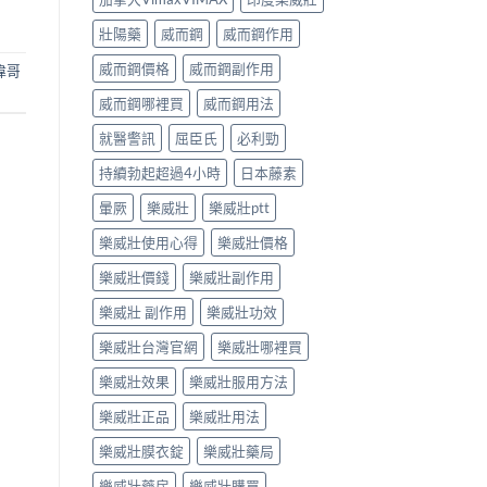
壯陽藥
威而鋼
威而鋼作用
威而鋼價格
威而鋼副作用
偉哥
威而鋼哪裡買
威而鋼用法
就醫警訊
屈臣氏
必利勁
持續勃起超過4小時
日本藤素
暈厥
樂威壯
樂威壯ptt
樂威壯使用心得
樂威壯價格
樂威壯價錢
樂威壯副作用
樂威壯 副作用
樂威壯功效
樂威壯台灣官網
樂威壯哪裡買
樂威壯效果
樂威壯服用方法
樂威壯正品
樂威壯用法
樂威壯膜衣錠
樂威壯藥局
樂威壯藥房
樂威壯購買