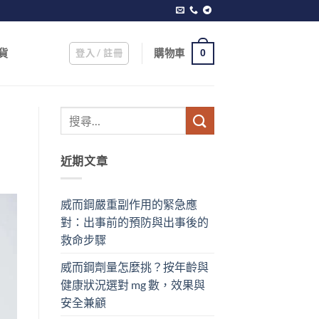
登入 / 註冊
購物車
貨
0
近期文章
威而鋼嚴重副作用的緊急應
對：出事前的預防與出事後的
救命步驟
威而鋼劑量怎麼挑？按年齡與
健康狀況選對 mg 數，效果與
安全兼顧