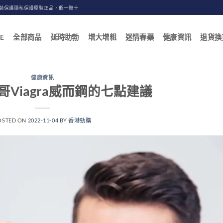
包裝保護隱私保證原裝正品，假一賠十
E
全部商品
延時助勃
增大增粗
迷情春藥
健康資訊
退貨換
健康資訊
Viagra威而鋼的七點建議
OSTED ON
2022-11-04
BY
香港勁購