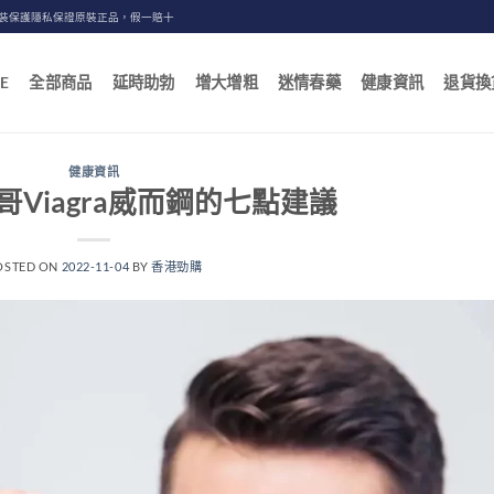
包裝保護隱私保證原裝正品，假一賠十
E
全部商品
延時助勃
增大增粗
迷情春藥
健康資訊
退貨換
健康資訊
Viagra威而鋼的七點建議
OSTED ON
2022-11-04
BY
香港勁購