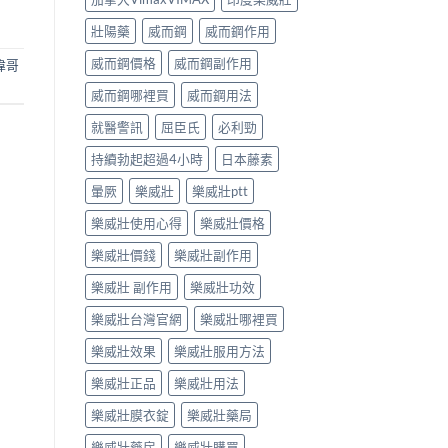
壯陽藥
威而鋼
威而鋼作用
威而鋼價格
威而鋼副作用
偉哥
威而鋼哪裡買
威而鋼用法
就醫警訊
屈臣氏
必利勁
持續勃起超過4小時
日本藤素
暈厥
樂威壯
樂威壯ptt
樂威壯使用心得
樂威壯價格
樂威壯價錢
樂威壯副作用
樂威壯 副作用
樂威壯功效
樂威壯台灣官網
樂威壯哪裡買
樂威壯效果
樂威壯服用方法
樂威壯正品
樂威壯用法
樂威壯膜衣錠
樂威壯藥局
樂威壯藥房
樂威壯購買