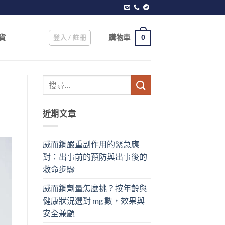
登入 / 註冊
購物車
貨
0
近期文章
威而鋼嚴重副作用的緊急應
對：出事前的預防與出事後的
救命步驟
威而鋼劑量怎麼挑？按年齡與
健康狀況選對 mg 數，效果與
安全兼顧