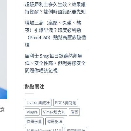
超級犀利士多久生效？效果維
持幾耐？雙側時窗錯配要先知
職場三高（高壓、久坐、熬
夜）引爆早洩？印度必利勁
（Poxet-60）點幫高壓族破循
環
犀利士 5mg 每日錠雖然劑量
低、安全性高，但呢幾樣安全
問題你唔該忽視
熱點關注
levitra 樂威壯
PDE5抑制劑
註意
Viagra
Vimax增大丸
偉哥
偉哥份量
偉哥犯法
加拿大VimaxVIMAX
印度樂威壯