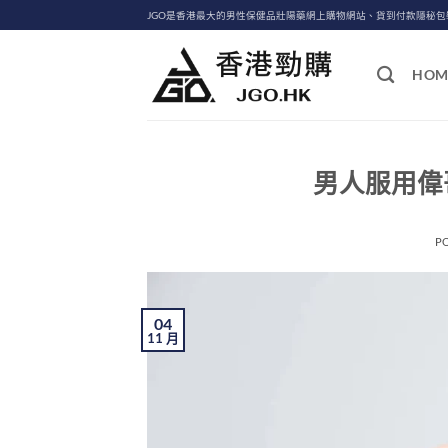
Skip
JGO是香港最大的男性保健品壯陽藥網上購物網站、貨到付款隱秘
to
content
HOM
男人服用偉哥
P
04
11 月