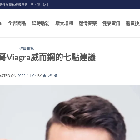
包裝保護隱私保證原裝正品，假一賠十
E
全部商品
延時助勃
增大增粗
迷情春藥
健康資訊
退貨換
健康資訊
Viagra威而鋼的七點建議
OSTED ON
2022-11-04
BY
香港勁購