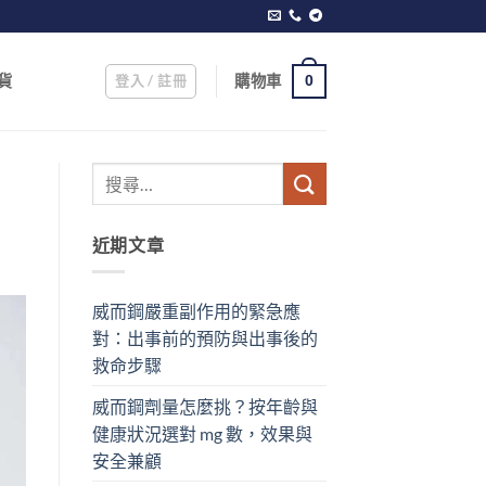
登入 / 註冊
購物車
貨
0
近期文章
威而鋼嚴重副作用的緊急應
對：出事前的預防與出事後的
救命步驟
威而鋼劑量怎麼挑？按年齡與
健康狀況選對 mg 數，效果與
安全兼顧