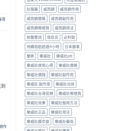
壯陽藥
威而鋼
威而鋼作用
威而鋼價格
威而鋼副作用
偉哥
威而鋼哪裡買
威而鋼用法
就醫警訊
屈臣氏
必利勁
持續勃起超過4小時
日本藤素
暈厥
樂威壯
樂威壯ptt
樂威壯使用心得
樂威壯價格
樂威壯價錢
樂威壯副作用
樂威壯 副作用
樂威壯功效
紙到
樂威壯台灣官網
樂威壯哪裡買
樂威壯效果
樂威壯服用方法
樂威壯正品
樂威壯用法
樂威壯膜衣錠
樂威壯藥局
鋼作
樂威壯藥房
樂威壯購買