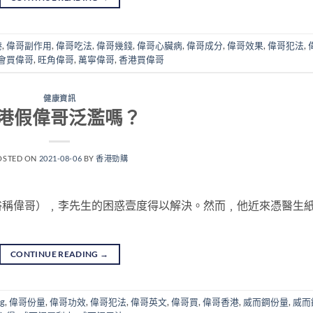
港
,
偉哥副作用
,
偉哥吃法
,
偉哥幾錢
,
偉哥心臟病
,
偉哥成分
,
偉哥效果
,
偉哥犯法
,
會買偉哥
,
旺角偉哥
,
萬寧偉哥
,
香港買偉哥
健康資訊
港假偉哥泛濫嗎？
OSTED ON
2021-08-06
BY
香港勁購
俗稱偉哥）﹐李先生的困惑壹度得以解決。然而﹐他近來憑醫生
CONTINUE READING
→
g
,
偉哥份量
,
偉哥功效
,
偉哥犯法
,
偉哥英文
,
偉哥買
,
偉哥香港
,
威而鋼份量
,
威而