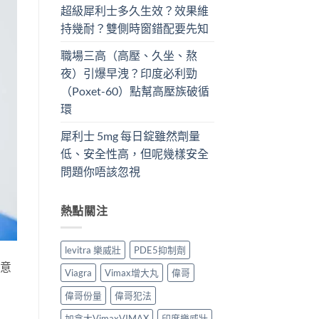
超級犀利士多久生效？效果維
持幾耐？雙側時窗錯配要先知
職場三高（高壓、久坐、熬
夜）引爆早洩？印度必利勁
（Poxet-60）點幫高壓族破循
環
犀利士 5mg 每日錠雖然劑量
低、安全性高，但呢幾樣安全
問題你唔該忽視
熱點關注
levitra 樂威壯
PDE5抑制劑
註意
Viagra
Vimax增大丸
偉哥
偉哥份量
偉哥犯法
加拿大VimaxVIMAX
印度樂威壯