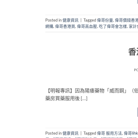
Posted in
健康資訊
|
Tagged
偉哥份量
,
偉哥價錢香
網購
,
偉哥香港買
,
偉哥高血壓
,
吃了偉哥會怎樣
,
家計
香
P
【明報專訊】因為陽痿藥物「威而鋼」（
藥房買藥服用後 […]
Posted in
健康資訊
|
Tagged
偉哥 服用方法
,
偉哥lihk