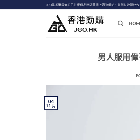
Skip
JGO是香港最大的男性保健品壯陽藥網上購物網站、貨到付款隱秘
to
content
HOM
男人服用偉哥
P
04
11 月